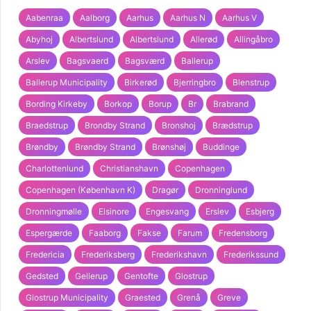
Aabenraa
Aalborg
Aarhus
Aarhus N
Aarhus V
Abyhoj
Albertslund
Albertslund
Allerød
Allingåbro
Arslev
Bagsvaerd
Bagsværd
Ballerup
Ballerup Municipality
Birkerød
Bjerringbro
Blenstrup
Bording Kirkeby
Borkop
Borup
Br
Brabrand
Braedstrup
Brondby Strand
Bronshoj
Brædstrup
Brøndby
Brøndby Strand
Brønshøj
Buddinge
Charlottenlund
Christianshavn
Copenhagen
Copenhagen (København K)
Dragør
Dronninglund
Dronningmølle
Elsinore
Engesvang
Erslev
Esbjerg
Espergærde
Faaborg
Fakse
Farum
Fredensborg
Fredericia
Frederiksberg
Frederikshavn
Frederikssund
Gedsted
Gellerup
Gentofte
Glostrup
Glostrup Municipality
Graested
Grenå
Greve