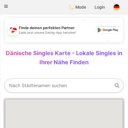
SmukDansk
Toggle
Mode
Login
navigation
💖
Finde deinen perfekten Partner
💖
Lade jetzt unsere Dating-App herunter!
💕
💕
Dänische Singles Karte - Lokale Singles in
Ihrer Nähe Finden