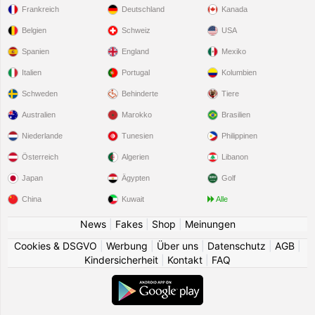
Frankreich
Deutschland
Kanada
Belgien
Schweiz
USA
Spanien
England
Mexiko
Italien
Portugal
Kolumbien
Schweden
Behinderte
Tiere
Australien
Marokko
Brasilien
Niederlande
Tunesien
Philippinen
Österreich
Algerien
Libanon
Japan
Ägypten
Golf
China
Kuwait
Alle
News
|
Fakes
|
Shop
|
Meinungen
Cookies & DSGVO
|
Werbung
|
Über uns
|
Datenschutz
|
AGB
|
Kindersicherheit
|
Kontakt
|
FAQ