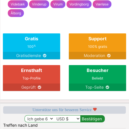
Videbæk
Vinderup
Virum
Vordingborg
Værløse
Ålborg
Gratis
Support
%
100
100% gratis
Gratisdienste
Moderation
Ernsthaft
Besucher
Top-Profile
Beliebt
Geprüft
Top-Seite
Unterstütze uns für besseren Service
Treffen nach Land