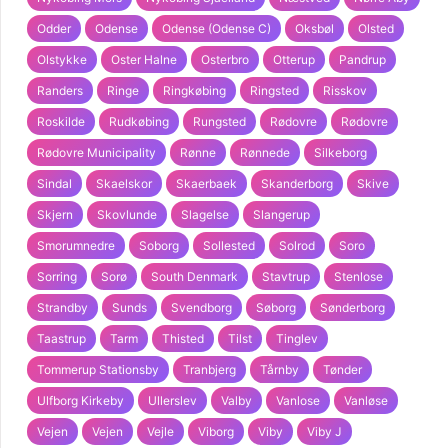
Odder
Odense
Odense (Odense C)
Oksbøl
Olsted
Olstykke
Oster Halne
Osterbro
Otterup
Pandrup
Randers
Ringe
Ringkøbing
Ringsted
Risskov
Roskilde
Rudkøbing
Rungsted
Rødovre
Rødovre
Rødovre Municipality
Rønne
Rønnede
Silkeborg
Sindal
Skaelskor
Skaerbaek
Skanderborg
Skive
Skjern
Skovlunde
Slagelse
Slangerup
Smorumnedre
Soborg
Sollested
Solrod
Soro
Sorring
Sorø
South Denmark
Stavtrup
Stenlose
Strandby
Sunds
Svendborg
Søborg
Sønderborg
Taastrup
Tarm
Thisted
Tilst
Tinglev
Tommerup Stationsby
Tranbjerg
Tårnby
Tønder
Ulfborg Kirkeby
Ullerslev
Valby
Vanlose
Vanløse
Vejen
Vejen
Vejle
Viborg
Viby
Viby J