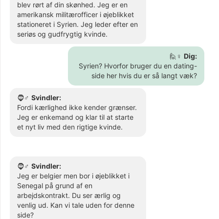
blev rørt af din skønhed. Jeg er en
amerikansk militærofficer i øjeblikket
stationeret i Syrien. Jeg leder efter en
seriøs og gudfrygtig kvinde.
🙋♀️
Dig:
Syrien? Hvorfor bruger du en dating-
side her hvis du er så langt væk?
🧔♂️
Svindler:
Fordi kærlighed ikke kender grænser.
Jeg er enkemand og klar til at starte
et nyt liv med den rigtige kvinde.
🧔♂️
Svindler:
Jeg er belgier men bor i øjeblikket i
Senegal på grund af en
arbejdskontrakt. Du ser ærlig og
venlig ud. Kan vi tale uden for denne
side?