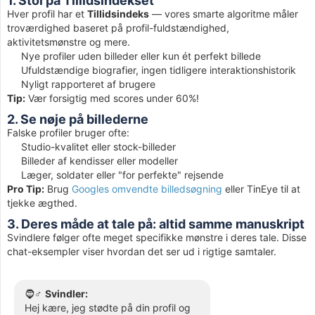
1. Stol på Tillidsindekset
Hver profil har et
Tillidsindeks
— vores smarte algoritme måler
troværdighed baseret på profil-fuldstændighed,
aktivitetsmønstre og mere.
Nye profiler uden billeder eller kun ét perfekt billede
Ufuldstændige biografier, ingen tidligere interaktionshistorik
Nyligt rapporteret af brugere
Tip:
Vær forsigtig med scores under 60%!
2. Se nøje på billederne
Falske profiler bruger ofte:
Studio-kvalitet eller stock-billeder
Billeder af kendisser eller modeller
Læger, soldater eller "for perfekte" rejsende
Pro Tip:
Brug
Googles omvendte billedsøgning
eller TinEye til at
tjekke ægthed.
3. Deres måde at tale på: altid samme manuskript
Svindlere følger ofte meget specifikke mønstre i deres tale. Disse
chat-eksempler viser hvordan det ser ud i rigtige samtaler.
🧔♂️
Svindler:
Hej kære, jeg stødte på din profil og