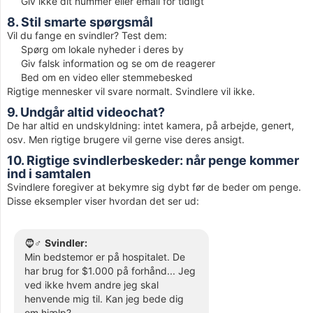
Giv ikke dit nummer eller email for tidligt
8. Stil smarte spørgsmål
Vil du fange en svindler? Test dem:
Spørg om lokale nyheder i deres by
Giv falsk information og se om de reagerer
Bed om en video eller stemmebesked
Rigtige mennesker vil svare normalt. Svindlere vil ikke.
9. Undgår altid videochat?
De har altid en undskyldning: intet kamera, på arbejde, genert,
osv. Men rigtige brugere vil gerne vise deres ansigt.
10. Rigtige svindlerbeskeder: når penge kommer
ind i samtalen
Svindlere foregiver at bekymre sig dybt før de beder om penge.
Disse eksempler viser hvordan det ser ud:
🧔♂️
Svindler:
Min bedstemor er på hospitalet. De
har brug for $1.000 på forhånd... Jeg
ved ikke hvem andre jeg skal
henvende mig til. Kan jeg bede dig
om hjælp?