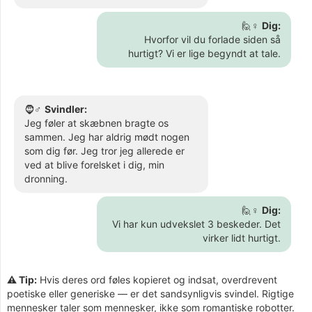
🙋♀️
Dig:
Hvorfor vil du forlade siden så
hurtigt? Vi er lige begyndt at tale.
🧔♂️
Svindler:
Jeg føler at skæbnen bragte os
sammen. Jeg har aldrig mødt nogen
som dig før. Jeg tror jeg allerede er
ved at blive forelsket i dig, min
dronning.
🙋♀️
Dig:
Vi har kun udvekslet 3 beskeder. Det
virker lidt hurtigt.
⚠️ Tip:
Hvis deres ord føles kopieret og indsat, overdrevent
poetiske eller generiske — er det sandsynligvis svindel. Rigtige
mennesker taler som mennesker, ikke som romantiske robotter.