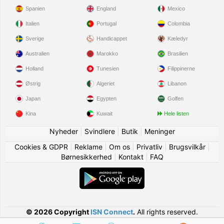
Spanien
England
Mexico
Italien
Portugal
Colombia
Sverige
Handicappet
Kæledyr
Australien
Marokko
Brasilien
Holland
Tunesien
Filippinerne
Østrig
Algeriet
Libanon
Japan
Egypten
Golfen
Kina
Kuwait
Hele listen
Nyheder
|
Svindlere
|
Butik
|
Meninger
Cookies & GDPR
|
Reklame
|
Om os
|
Privatliv
|
Brugsvilkår
|
Børnesikkerhed
|
Kontakt
|
FAQ
© 2026 Copyright
ISN Connect
.
All rights reserved.