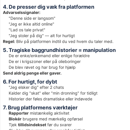
4. De presser dig væk fra platformen
Advarselssignaler:
"Denne side er langsom"
"Jeg er ikke altid online"
"Lad os tale privat"
"Jeg stoler på dig" — alt for hurtigt
Regel:
Bliv på platformen indtil du ved hvem du taler med.
5. Tragiske baggrundhistorier = manipulation
De er enke/enkemand eller enlige forældre
De er i krigszoner eller på olieboringer
De blev røvet og har brug for hjælp
Send aldrig penge eller gaver.
6. For hurtigt, for dybt
"Jeg elsker dig" efter 2 chats
Kalder dig "skat" eller "min dronning" for tidligt
Historier der føles dramatiske eller indøvede
7. Brug platformens værktøjer
Rapporter
mistænkelig aktivitet
Blokér
brugere med mærkelig opførsel
Tjek
tillidsindekset
før du svarer