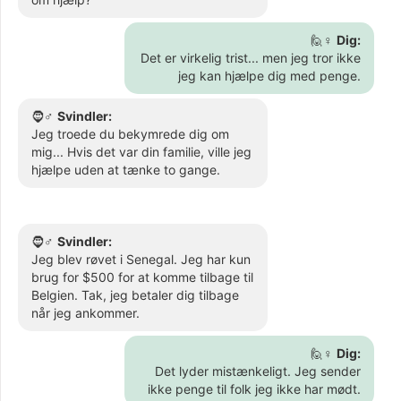
🙋♀️
Dig:
Det er virkelig trist... men jeg tror ikke
jeg kan hjælpe dig med penge.
🧔♂️
Svindler:
Jeg troede du bekymrede dig om
mig... Hvis det var din familie, ville jeg
hjælpe uden at tænke to gange.
🧔♂️
Svindler:
Jeg blev røvet i Senegal. Jeg har kun
brug for $500 for at komme tilbage til
Belgien. Tak, jeg betaler dig tilbage
når jeg ankommer.
🙋♀️
Dig:
Det lyder mistænkeligt. Jeg sender
ikke penge til folk jeg ikke har mødt.