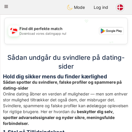
SmukDansk
Toggle
Mode
Log ind
navigation
💖
Find dit perfekte match
💖
Download vores datingapp nu!
💕
💕
Sådan undgår du svindlere på dating-
sider
Hold dig sikker mens du finder kærlighed
Sådan spotter du svindlere, falske profiler og spammere på
dating-sider
Online dating åbner en verden af muligheder — men som enhver
stor mulighed tiltrækker det også dem, der misbruger det.
Svindlere, spammere og falske profiler kan ødelægge oplevelsen
for rigtige brugere. Her er hvordan du
beskytter dig selv,
spotter advarselssignaler og nyder sikre, meningsfulde
forbindelser.