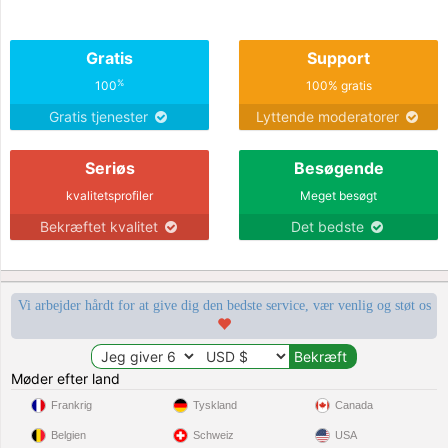
Gratis
Support
%
100
100% gratis
Gratis tjenester
Lyttende moderatorer
Seriøs
Besøgende
kvalitetsprofiler
Meget besøgt
Bekræftet kvalitet
Det bedste
Vi arbejder hårdt for at give dig den bedste service, vær venlig og støt os
Møder efter land
Frankrig
Tyskland
Canada
Belgien
Schweiz
USA