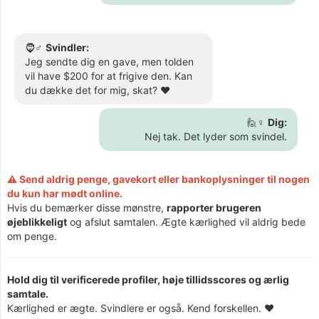
🧔♂️
Svindler:
Jeg sendte dig en gave, men tolden
vil have $200 for at frigive den. Kan
du dække det for mig, skat? ❤️
🙋♀️
Dig:
Nej tak. Det lyder som svindel.
⚠️ Send aldrig penge, gavekort eller bankoplysninger til nogen
du kun har mødt online.
Hvis du bemærker disse mønstre,
rapporter brugeren
øjeblikkeligt
og afslut samtalen. Ægte kærlighed vil aldrig bede
om penge.
Hold dig til verificerede profiler, høje tillidsscores og ærlig
samtale.
Kærlighed er ægte. Svindlere er også. Kend forskellen. ❤️