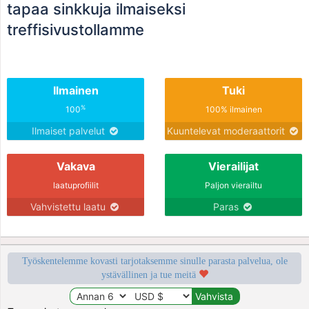
tapaa sinkkuja ilmaiseksi
treffisivustollamme
Ilmainen
Tuki
%
100
100% ilmainen
Ilmaiset palvelut
Kuuntelevat moderaattorit
Vakava
Vierailijat
laatuprofiilit
Paljon vierailtu
Vahvistettu laatu
Paras
Työskentelemme kovasti tarjotaksemme sinulle parasta palvelua, ole
ystävällinen ja tue meitä