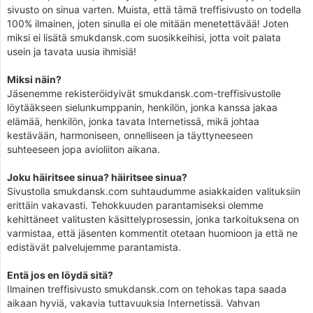
sivusto on sinua varten. Muista, että tämä treffisivusto on todella
100% ilmainen, joten sinulla ei ole mitään menetettävää! Joten
miksi ei lisätä smukdansk.com suosikkeihisi, jotta voit palata
usein ja tavata uusia ihmisiä!
Miksi näin?
Jäsenemme rekisteröidyivät smukdansk.com-treffisivustolle
löytääkseen sielunkumppanin, henkilön, jonka kanssa jakaa
elämää, henkilön, jonka tavata Internetissä, mikä johtaa
kestävään, harmoniseen, onnelliseen ja täyttyneeseen
suhteeseen jopa avioliiton aikana.
Joku häiritsee sinua? häiritsee sinua?
Sivustolla smukdansk.com suhtaudumme asiakkaiden valituksiin
erittäin vakavasti. Tehokkuuden parantamiseksi olemme
kehittäneet valitusten käsittelyprosessin, jonka tarkoituksena on
varmistaa, että jäsenten kommentit otetaan huomioon ja että ne
edistävät palvelujemme parantamista.
Entä jos en löydä sitä?
Ilmainen treffisivusto smukdansk.com on tehokas tapa saada
aikaan hyviä, vakavia tuttavuuksia Internetissä. Vahvan