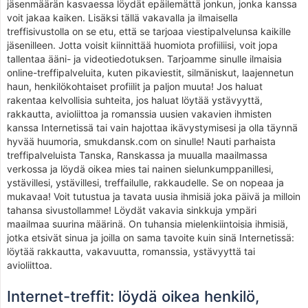
jäsenmäärän kasvaessa löydät epäilemättä jonkun, jonka kanssa
voit jakaa kaiken. Lisäksi tällä vakavalla ja ilmaisella
treffisivustolla on se etu, että se tarjoaa viestipalvelunsa kaikille
jäsenilleen. Jotta voisit kiinnittää huomiota profiiliisi, voit jopa
tallentaa ääni- ja videotiedotuksen. Tarjoamme sinulle ilmaisia
online-treffipalveluita, kuten pikaviestit, silmäniskut, laajennetun
haun, henkilökohtaiset profiilit ja paljon muuta! Jos haluat
rakentaa kelvollisia suhteita, jos haluat löytää ystävyyttä,
rakkautta, avioliittoa ja romanssia uusien vakavien ihmisten
kanssa Internetissä tai vain hajottaa ikävystymisesi ja olla täynnä
hyvää huumoria, smukdansk.com on sinulle! Nauti parhaista
treffipalveluista Tanska, Ranskassa ja muualla maailmassa
verkossa ja löydä oikea mies tai nainen sielunkumppanillesi,
ystävillesi, ystävillesi, treffailulle, rakkaudelle. Se on nopeaa ja
mukavaa! Voit tutustua ja tavata uusia ihmisiä joka päivä ja milloin
tahansa sivustollamme! Löydät vakavia sinkkuja ympäri
maailmaa suurina määrinä. On tuhansia mielenkiintoisia ihmisiä,
jotka etsivät sinua ja joilla on sama tavoite kuin sinä Internetissä:
löytää rakkautta, vakavuutta, romanssia, ystävyyttä tai
avioliittoa.
Internet-treffit: löydä oikea henkilö,