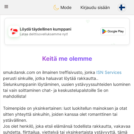
SmukDansk
Toggle
Mode
Kirjaudu sisään
navigation
💖
Löydä täydellinen kumppani
Lataa deittisovelluksemme nyt!
💖
💕
💕
Keitä me olemme
smukdansk.com on ilmainen treffisivusto, jonka
ISN Services
perusti sinkuille, jotka haluavat löytää rakkautta..
Sielunkumppanin löytäminen, uusien ystävyyssuhteiden luominen
tai vain soittaminen chat- ja keskustelupalstoille Se on
mahdollista!
Toimenpide on yksinkertainen: luot luokitellun mainoksen ja otat
sitten yhteyttä sinkuihin, joiden kanssa olet romanttinen tai
ystävällinen.
Jos olet henkilö, joka etsii elämänsä todellista rakkautta, vakavaa
suhdetta, flirttailua, viettelyä tai yksinkertaista ystävyyttä, tämä