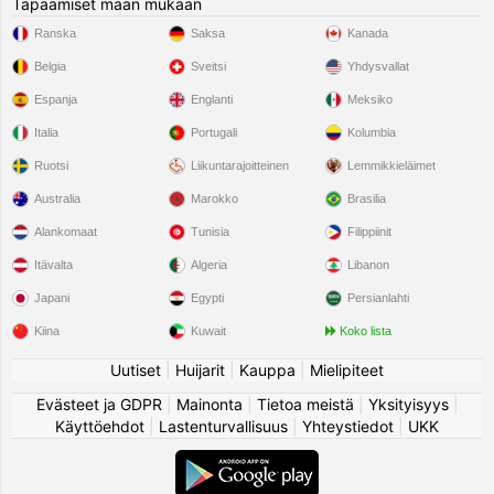
Tapaamiset maan mukaan
Ranska
Saksa
Kanada
Belgia
Sveitsi
Yhdysvallat
Espanja
Englanti
Meksiko
Italia
Portugali
Kolumbia
Ruotsi
Liikuntarajoitteinen
Lemmikkieläimet
Australia
Marokko
Brasilia
Alankomaat
Tunisia
Filippiinit
Itävalta
Algeria
Libanon
Japani
Egypti
Persianlahti
Kiina
Kuwait
Koko lista
Uutiset
|
Huijarit
|
Kauppa
|
Mielipiteet
Evästeet ja GDPR
|
Mainonta
|
Tietoa meistä
|
Yksityisyys
|
Käyttöehdot
|
Lastenturvallisuus
|
Yhteystiedot
|
UKK