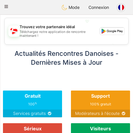
SmukDansk
Toggle
Mode
Connexion
navigation
💖
Trouvez votre partenaire idéal
Téléchargez notre application de rencontre
💖
maintenant !
💕
💕
Actualités Rencontres Danoises -
Dernières Mises à Jour
Gratuit
Support
%
100
100% gratuit
Services gratuits
Modérateurs à l'écoute
Sérieux
Visiteurs