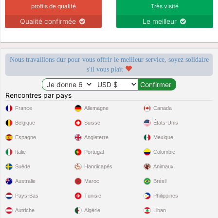
profils de qualité
Très visité
Qualité confirmée
Le meilleur
Nous travaillons dur pour vous offrir le meilleur service, soyez solidaire
s'il vous plaît
Rencontres par pays
France
Allemagne
Canada
Belgique
Suisse
États-Unis
Espagne
Angleterre
Mexique
Italie
Portugal
Colombie
Suède
Handicapés
Animaux
Australie
Maroc
Brésil
Pays-Bas
Tunisie
Philippines
Autriche
Algérie
Liban