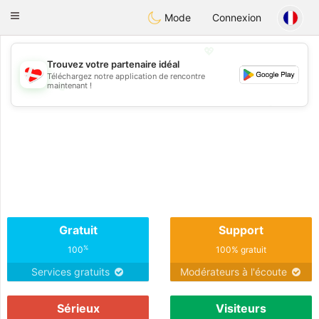
SmukDansk
Toggle
Mode
Connexion
navigation
💖
Trouvez votre partenaire idéal
Téléchargez notre application de rencontre
💖
maintenant !
💕
💕
Gratuit
Support
%
100
100% gratuit
Services gratuits
Modérateurs à l'écoute
Sérieux
Visiteurs