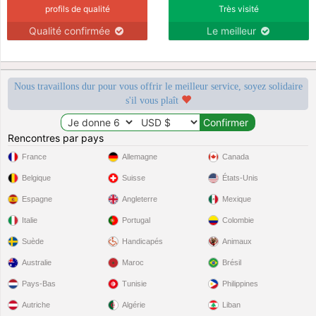
profils de qualité
Très visité
Qualité confirmée
Le meilleur
Nous travaillons dur pour vous offrir le meilleur service, soyez solidaire
s'il vous plaît
Rencontres par pays
France
Allemagne
Canada
Belgique
Suisse
États-Unis
Espagne
Angleterre
Mexique
Italie
Portugal
Colombie
Suède
Handicapés
Animaux
Australie
Maroc
Brésil
Pays-Bas
Tunisie
Philippines
Autriche
Algérie
Liban