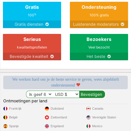
Gratis
Ondersteuning
%
100
100% gratis
Gratis diensten
Luisterende moderators
Serieus
Bezoekers
kwaliteitsprofielen
Veel bezocht
Bevestigde kwaliteit
Het beste
We werken hard om je de beste service te geven, wees alsjeblieft
ondersteunend
Ontmoetingen per land
Frankrijk
Duitsland
Canada
België
Zwitserland
Verenigde Staten
Spanje
Engeland
Mexico