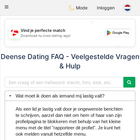
SmukDansk
Toggle
Mode
Inloggen
navigation
💖
Vind je perfecte match
Download nu onze dating-app!
💖
💕
💕
Deense Dating FAQ - Veelgestelde Vragen
& Hulp
Wat moet ik doen als iemand mij lastig valt?
Als een lid je lastig valt door je ongewenste berichten
te schrijven, aarzel dan niet om hem of haar van zijn
profielpagina te blokkeren met behulp van het kleine
menu met de titel "rapporteer dit profiel". Je kunt het
ook melden vanuit hetzelfde menu.