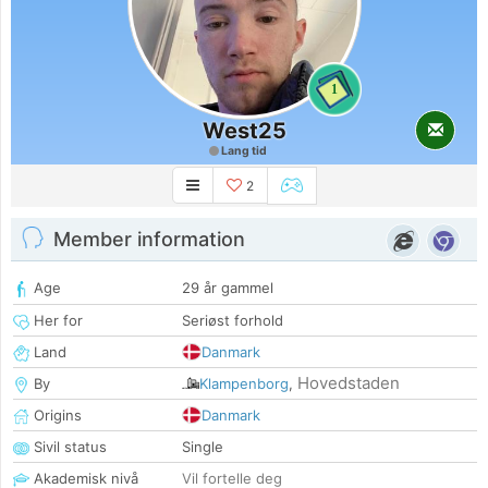
1
West25
Lang tid
2
Member information
Age
29 år gammel
Her for
Seriøst forhold
Land
Danmark
Hovedstaden
By
Klampenborg
,
Origins
Danmark
Sivil status
Single
Akademisk nivå
Vil fortelle deg