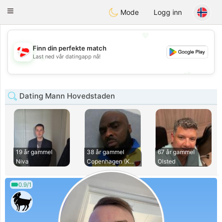
SmukDansk
Toggle
Mode
Logg inn
navigation
💖
Finn din perfekte match
💖
Last ned vår datingapp nå!
💕
💕
Dating Mann Hovedstaden
19 år gammel
38 år gammel
67 år gammel
Niva
Copenhagen (Københ
Olsted
0.9/1