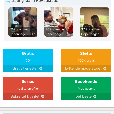
Dating Mann Hovedstaden
52 år gammel
36 år gammel
37 år gammel
Copenhagen (Køb
Copenhagen
Copenhagen
Gratis
Støtte
%
100
100% gratis
Gratis tjenester
Lyttende moderatorer
Seriøs
Besøkende
kvalitetsprofiler
Mye besøkt
Bekreftet kvalitet
Det beste