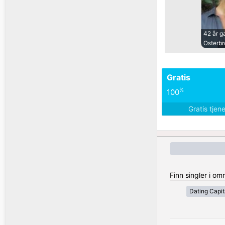
42 år 
Osterbr
Gratis
%
100
Gratis tjen
Finn singler i o
Dating Capit