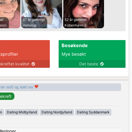
el
41 år gammel
52 år gammel
nici
Hellerup
Kobenhavn S
s
Besøkende
tsprofiler
Mye besøkt
ekreftet kvalitet
Det beste
vær snill og støtt oss
en
Dating Midtjylland
Dating Nordjylland
Dating Syddanmark
Meninger