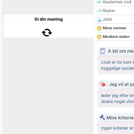
Akademisk nivå
Røyker
Gi din mening
Jobb
Mine venner
Medlem siden
A bit om me
Livet er for kort
hyggelige sociale
Jeg vil at 
leder jeg efter e
skabe nogle ufo
Mine kriteri
Ingen kriterier er