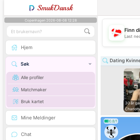
SmukDansk
Copenhagen 2026-08-08 12:28
Finn d
Last ne
Hjem
Dating Kvinn
Søk
Alle profiler
Matchmaker
Bruk kartet
30 år g
Charlott
Mine Meldinger
0.8/1
Chat