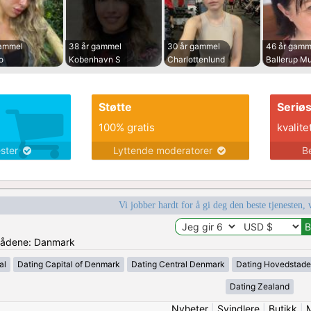
gammel
38 år gammel
30 år gammel
46 år gamm
o
Kobenhavn S
Charlottenlund
Ballerup Mu
Støtte
Seriø
100% gratis
kvalite
ester
Lyttende moderatorer
B
Vi jobber hardt for å gi deg den beste tjenesten, 
mrådene: Danmark
al
Dating Capital of Denmark
Dating Central Denmark
Dating Hovedstad
Dating Zealand
Nyheter
|
Svindlere
|
Butikk
|