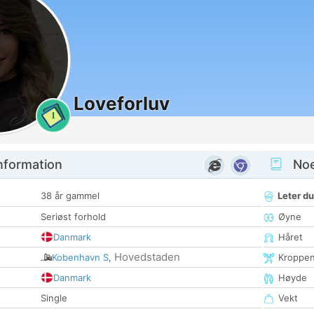
Loveforluv
1
nformation
Noen
38 år gammel
Leter du
Seriøst forhold
Øyne
Danmark
Håret
Hovedstaden
Kobenhavn S
,
Kroppe
Danmark
Høyde
Single
Vekt