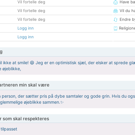
Vil fortelle deg
Have ba
Vil fortelle deg
Vil du h
Vil fortelle deg
Endre by
Logg inn
Religion
Logg inn
g
 til ikke at smile! 😄 Jeg er en optimistisk sjæl, der elsker at spre
 øjeblikke,
partneren min skal være
n person, der sætter pris på dybe samtaler og gode grin. Hvis du også 
rglemmelige øjeblikke sammen.✨
er som skal respekteres
 tilpasset