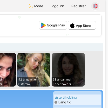
Mode
Logg inn
Registrer
💖
💕
el
42 år gammel
38 år gammel
 S
Osterbro
Kobenhavn S
siste tilkobling
Lang tid