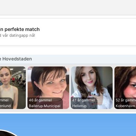
in perfekte match
💖
d vår datingapp nå!
💕
e Hovedstaden
ammel
46 år gammel
41 år gammel
52 år gamm
enlund
Ballerup Municipal
Hellerup
Kobenhavn