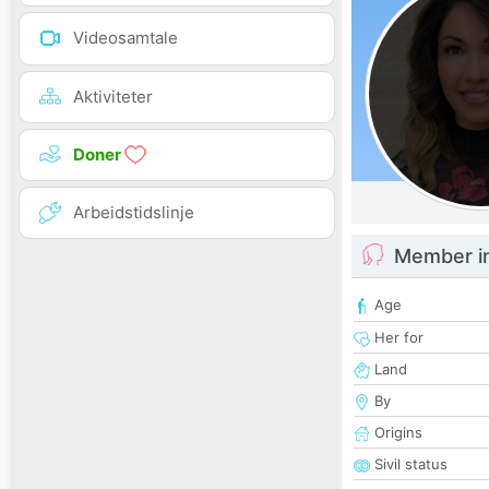
Videosamtale
Aktiviteter
Doner
Arbeidstidslinje
Member i
Age
Her for
Land
By
Origins
Sivil status