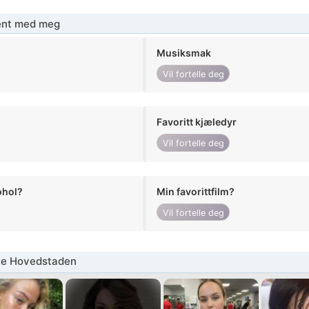
jent med meg
Musiksmak
Vil fortelle deg
Favoritt kjæledyr
Vil fortelle deg
ohol?
Min favorittfilm?
Vil fortelle deg
ne Hovedstaden