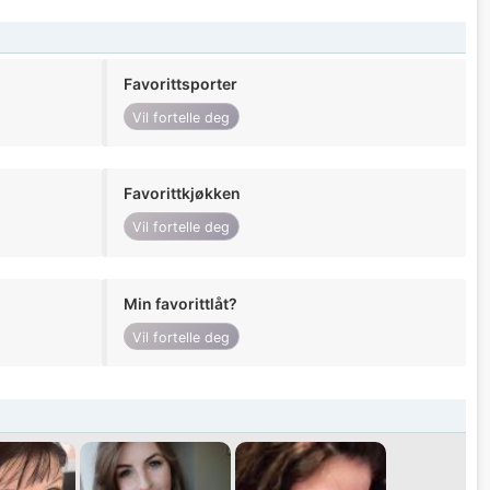
Favorittsporter
Vil fortelle deg
Favorittkjøkken
Vil fortelle deg
Min favorittlåt?
Vil fortelle deg