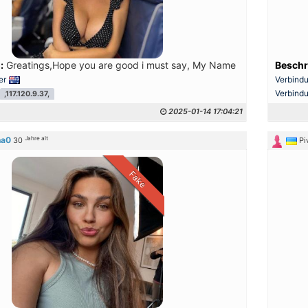
:
Greatings,Hope you are good i must say, My Name is Olivia, I am 40
Beschr
er
Verbind
Verbind
,117.120.9.37,
2025-01-14 17:04:21
Jahre alt
na0
30
Pi
Fake