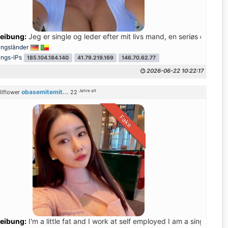
 juste une relation sérieuse et durable basée sur la confiance
eibung:
Jeg er single og leder efter mit livs mand, en seriøs og ærli
ungsländer
ungs-IPs
185.104.184.140
41.79.219.169
146.70.62.77
2026-06-22 10:22:17
Jahre alt
obasemitemit...
llflower
22
Fake
ent. I enjoy long walks, discovering new places, or diving into a go
eibung:
I'm a little fat and I work at self employed I am a single with