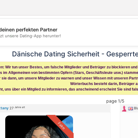
deinen perfekten Partner
💖
tzt unsere Dating-App herunter!
💕
Dänische Dating Sicherheit - Gesperrt
: Wir tun unser Bestes, um falsche Mitglieder und Betrüger zu blockieren und a
os im Allgemeinen von bestimmten Opfern (Stars, Geschäftsleute usw.) stamme
r sie dann, um unsere Mitglieder zu warnen und unser Wissen mit unseren Partn
Wörterbuchs besteht darin, Betrüger a
ht, uns über ein Mitglied zu informieren, das anscheinend erscheint Sie sind fal
page 1/5
Jahre alt
ttany
27
Bl
Fake