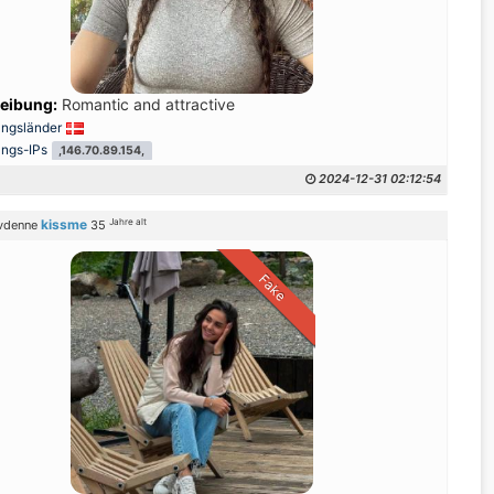
years old single lady, Not been married and no kid, I was born and 
eibung:
Romantic and attractive
ungsländer
ungs-IPs
,146.70.89.154,
2024-12-31 02:12:54
Jahre alt
kissme
vdenne
35
Fake