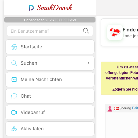
SmukDansk
Copenhagen 2026-08-06 05:59
Finde 
Lade je
Startseite
Suchen
Um zu wissen
offengelegten Fot
veröffentlichen wi
Meine Nachrichten
Zögern Sie nic
Chat
Bri
Sorring
Videoanruf
Aktivitäten