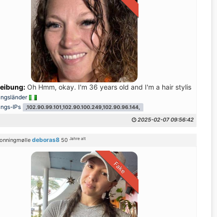
nner.
eibung:
Oh Hmm, okay. I'm 36 years old and I'm a hair stylist I love 
ungsländer
ungs-IPs
,102.90.99.101,102.90.100.249,102.90.96.144,
2025-02-07 09:56:42
Jahre alt
deboras8
onningmølle
50
Fake