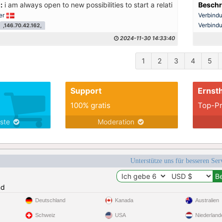
:
i am always open to new possibilities to start a relationship. I like 
Beschr
er
Verbind
Verbind
,146.70.42.162,
2024-11-30 14:33:40
1
2
3
4
5
Support
Ernsth
100% gratis
Top-Pr
nste
Moderation
Unterstütze uns für besseren Se
nd
Deutschland
Kanada
Australien
Schweiz
USA
Niederland