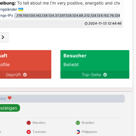
a man who knows how to organize his time, in terms of his work life or 
eibung:
To tell about me I’m very positive, energetic and cheerful per
ungsländer
ungs-IPs
,178.150.130.142,128.124.37.207,128.124.88.212,128.124.152.76,128.124.53.16
2024-11-13 12:44:46
aft
Besucher
ofile
Beliebt
Geprüft
Top-Seite
rvice
Marokko
Brasilien
e
Tunesien
Philippinen