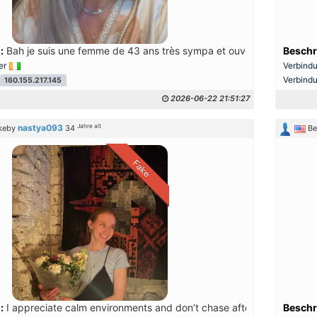
:
Bah je suis une femme de 43 ans très sympa et ouverte je recherche
Beschr
er
Verbind
Verbind
160.155.217.145
2026-06-22 21:51:27
Jahre alt
nastya093
rkeby
34
Be
Fake
:
I appreciate calm environments and don’t chase after loud entertainm
Beschr