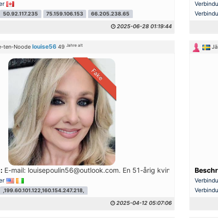
er
Verbind
Verbind
50.92.117.235
75.159.106.153
66.205.238.65
2025-06-28 01:19:44
Jahre alt
louise56
e-ten-Noode
49
Jä
Fake
:
E-mail: louisepoulin56@outlook.com. En 51-årig kvinde, fuld af karak
Beschr
er
Verbind
Verbind
,199.60.101.122,160.154.247.218,
2025-04-12 05:07:06