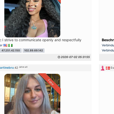
:
I strive to communicate openly and respectfully
Beschr
er
Verbind
Verbind
47.251.42.150
102.89.69.142
2026-07-02 05:31:55
Jahre alt
artinebru
42
E
Fake