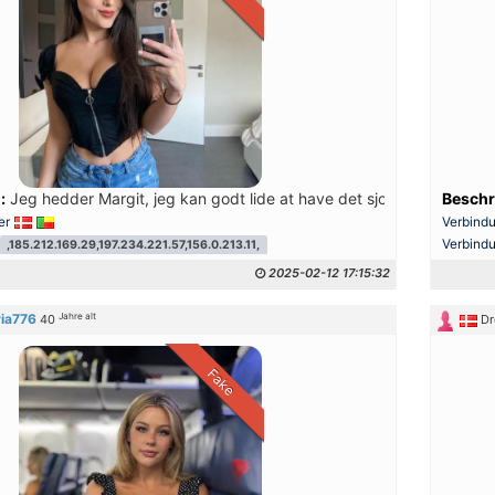
:
Jeg hedder Margit, jeg kan godt lide at have det sjovt og få nye ve
Beschr
er
Verbind
Verbind
,185.212.169.29,197.234.221.57,156.0.213.11,
2025-02-12 17:15:32
Jahre alt
via776
40
Dr
Fake