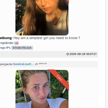
eibung:
Hey am a simplest girl you need to know ?
ungsländer
ungs-IPs
57.128.170.224
2026-06-26 16:07:21
Jahre alt
SandraLisett...
spergærde
41
Fake