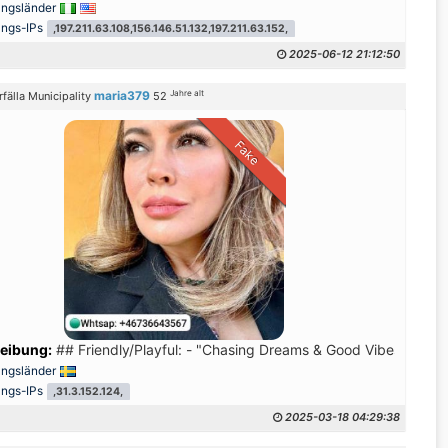
ungsländer
ungs-IPs
,197.211.63.108,156.146.51.132,197.211.63.152,
2025-06-12 21:12:50
Jahre alt
maria379
rfälla Municipality
52
Fake
ter og mildhed på samme tid. Hun bor i Belgien efter at have tilbragt
eibung:
## Friendly/Playful: - "Chasing Dreams & Good Vibes ✨" - "Li
ungsländer
ungs-IPs
,31.3.152.124,
2025-03-18 04:29:38