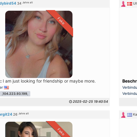
Jahre alt
adybird54
34
Ul
Fake
:
I am just looking for friendship or maybe more.
Beschr
er
Verbind
Verbind
,104.223.93.199,
2025-02-25 19:40:54
Jahre alt
rgit24
26
Ka
Fake