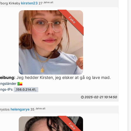
Jahre alt
kirsten23
fborg Kirkeby
27
Fake
eibung:
Jeg hedder Kirsten, jeg elsker at gå og lave mad.
ungsländer
ungs-IPs
,156.0.214.41,
2025-02-21 10:14:50
Jahre alt
helengarye
rystos
35
Fake