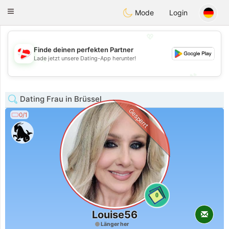
SmukDansk
Toggle
Mode
Login
navigation
💖
Finde deinen perfekten Partner
💖
Lade jetzt unsere Dating-App herunter!
💕
💕
Dating Frau in Brüssel
Gesperrt
0/1
0
Louise56
Länger her