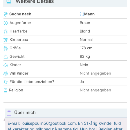
Weitere Details
Suche nach
Mann
Augenfarbe
Braun
Haarfarbe
Blond
Körperbau
Normal
Größe
178 cm
Gewicht
82 kg
Kinder
Nein
Will Kinder
Nicht angegeben
Für die Liebe umziehen?
Ja
Religion
Nicht angegeben
Über mich
E-mail: louisepoulin56@outlook.com. En 51-årig kvinde, fuld
af karakter og mildhed på samme tid. Hun bor i Belgien efter