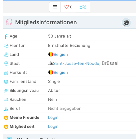
0
Mitgliedsinformationen
Age
50 Jahre alt
Hier für
Ernsthafte Beziehung
Land
Belgien
Brüssel
Stadt
Saint-Josse-ten-Noode
,
Herkunft
Belgien
Familienstand
Single
Bildungsniveau
Abitur
Rauchen
Nein
Beruf
Nicht angegeben
Meine Freunde
Login
Mitglied seit
Login