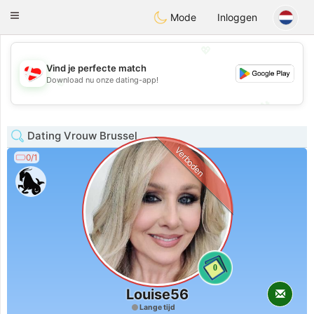
SmukDansk
Toggle
Mode
Inloggen
navigation
💖
Vind je perfecte match
Download nu onze dating-app!
💖
💕
💕
Dating Vrouw Brussel
Verboden
0/1
0
Louise56
Lange tijd