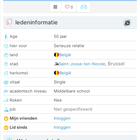
0
ledeninformatie
Age
50 jaar
hier voor
Serieuze relatie
land
België
Brussel
stad
Saint-Josse-ten-Noode
,
herkomst
België
vitaal
Single
academisch niveau
Middelbare school
Roken
Nee
job
Niet gespecificeerd
Mijn vrienden
Inloggen
Lid sinds
Inloggen