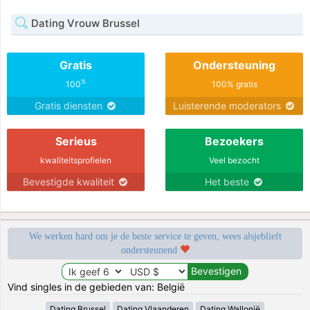
Dating Vrouw Brussel
Gratis
Ondersteuning
%
100
100% gratis
Gratis diensten
Luisterende moderators
Serieus
Bezoekers
kwaliteitsprofielen
Veel bezocht
Bevestigde kwaliteit
Het beste
We werken hard om je de beste service te geven, wees alsjeblieft
ondersteunend
Vind singles in de gebieden van: België
Dating Brussel
Dating Vlaanderen
Dating Wallonië