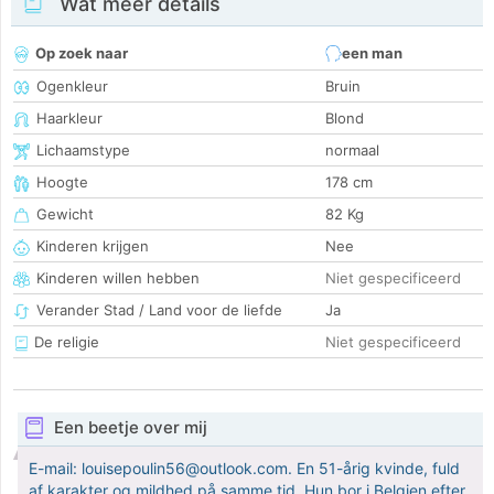
Wat meer details
Op zoek naar
een man
Ogenkleur
Bruin
Haarkleur
Blond
Lichaamstype
normaal
Hoogte
178 cm
Gewicht
82 Kg
Kinderen krijgen
Nee
Kinderen willen hebben
Niet gespecificeerd
Verander Stad / Land voor de liefde
Ja
De religie
Niet gespecificeerd
Een beetje over mij
E-mail: louisepoulin56@outlook.com. En 51-årig kvinde, fuld
af karakter og mildhed på samme tid. Hun bor i Belgien efter