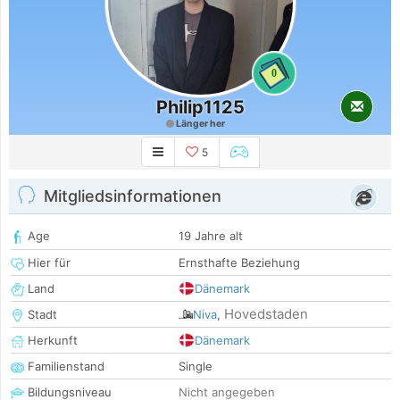
0
Philip1125
Länger her
5
Mitgliedsinformationen
Age
19 Jahre alt
Hier für
Ernsthafte Beziehung
Land
Dänemark
Hovedstaden
Stadt
Niva
,
Herkunft
Dänemark
Familienstand
Single
Bildungsniveau
Nicht angegeben