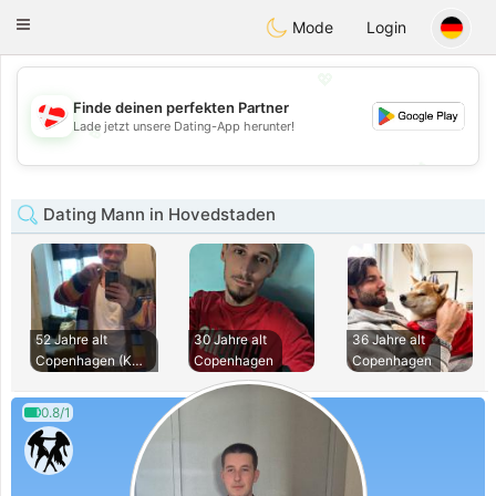
SmukDansk
Toggle
Mode
Login
navigation
💖
Finde deinen perfekten Partner
Lade jetzt unsere Dating-App herunter!
💖
💕
💕
Dating Mann in Hovedstaden
52 Jahre alt
30 Jahre alt
36 Jahre alt
Copenhagen (Københ
Copenhagen
Copenhagen
0.8/1