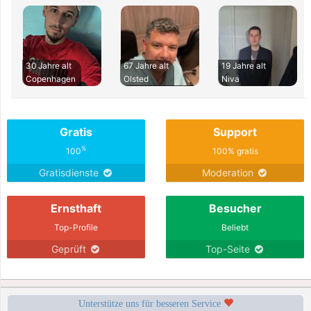
30 Jahre alt
67 Jahre alt
19 Jahre alt
Copenhagen
Olsted
Niva
Gratis
Support
%
100
100% gratis
Gratisdienste
Moderation
Ernsthaft
Besucher
Top-Profile
Beliebt
Geprüft
Top-Seite
Unterstütze uns für besseren Service