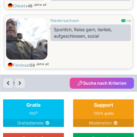
away, please know that I am very
Jahre alt
Chloets
48
understanding, optimistic and
empathetic type of person.
Niedersachsen
0.8
Sportlich, Reise gern, tierlieb,
aufgeschlossen, sozial
Jahre alt
Finninsel
59
1
Suche nach Kriterien
Gratis
Support
%
100
100% gratis
Gratisdienste
Moderation