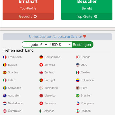
Ernsthaft
Besucher
Top-Profile
Beliebt
Geprüft
Top-Seite
Unterstütze uns für besseren Service
Treffen nach Land
Frankreich
Deutschland
Kanada
Belgien
Schweiz
USA
Spanien
England
Mexiko
Italien
Portugal
Kolumbien
Schweden
Behinderte
Tiere
Australien
Marokko
Brasilien
Niederlande
Tunesien
Philippinen
Österreich
Algerien
Libanon