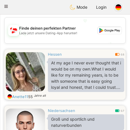
SmukDansk
Toggle
Mode
Login
navigation
💖
Finde deinen perfekten Partner
Lade jetzt unsere Dating-App herunter!
💖
💕
💕
Hessen
0.5
At my age I never ever thought that i
would be on my own.What I would
like for my remaining years, is to be
with someone that is easy going
loyal and honest, that I could trust.
That we could share the good times
Jahre alt
Anette11
55
and the bad, I also like doing
crosswords, and I do jigsaws, to
Niedersachsen
keep me occupied, during the long
0.7
winter evenings, besides watching
Groß und sportlich und
TV.
naturverbunden