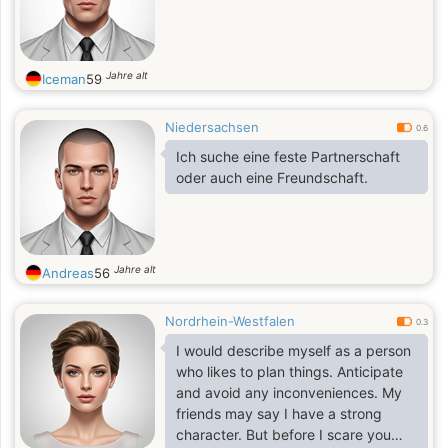
Jahre alt
Iceman
59
Niedersachsen
0.6
Ich suche eine feste Partnerschaft
oder auch eine Freundschaft.
Jahre alt
Andreas
56
Nordrhein-Westfalen
0.3
I would describe myself as a person
who likes to plan things. Anticipate
and avoid any inconveniences. My
friends may say I have a strong
character. But before I scare you