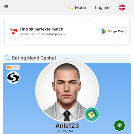
SmukDansk
Toggle
Mode
Log ind
navigation
💖
Find dit perfekte match
💖
Download vores datingapp nu!
💕
💕
Dating Mand Capital
0.3/1
0
Anis123
Lang tid