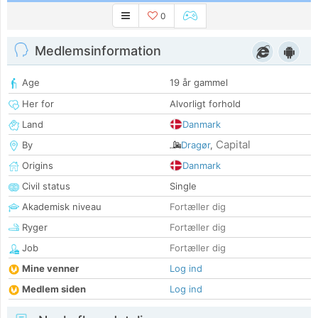
0
Medlemsinformation
Age
19 år gammel
Her for
Alvorligt forhold
Land
Danmark
Capital
By
Dragør
,
Origins
Danmark
Civil status
Single
Akademisk niveau
Fortæller dig
Ryger
Fortæller dig
Job
Fortæller dig
Mine venner
Log ind
Medlem siden
Log ind