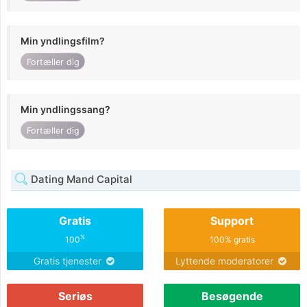
Min yndlingsfilm?
Fortæller dig
Min yndlingssang?
Fortæller dig
Dating Mand Capital
Gratis
Support
%
100
100% gratis
Gratis tjenester
Lyttende moderatorer
Seriøs
Besøgende