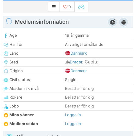
0
Medlemsinformation
Age
19 år gammal
Här för
Allvarligt förhållande
Land
Danmark
Capital
Stad
Dragør
,
Origins
Danmark
Civil status
Single
Akademisk nivå
Berättar för dig
Rökare
Berättar för dig
Jobb
Berättar för dig
Mina vänner
Logga in
Medlem sedan
Logga in