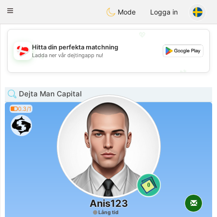
SmukDansk
Toggle
Mode
Logga in
navigation
💖
Hitta din perfekta matchning
💖
Ladda ner vår dejtingapp nu!
💕
💕
Dejta Man Capital
0.3/1
0
Anis123
Lång tid