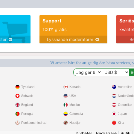
Support
Seriö
100% gratis
kvalite
nster
Lyssnande moderatorer
Be
Vi arbetar hårt för att ge dig den bästa servicen, 
Tyskland
Kanada
Australien
Schweiz
USA
Nederländ
England
Mexiko
Österrike
Portugal
Colombia
Japan
Funktionshindrad
Husdjur
Kina
Nyheter
|
Bedragare
|
Butik