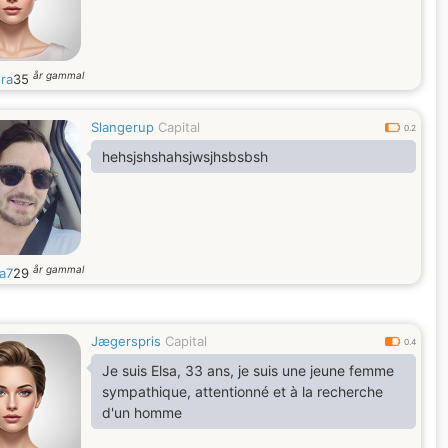
år gammal
ra
35
Slangerup
Capital
0.2
hehsjshshahsjwsjhsbsbsh
år gammal
a7
29
Jægerspris
Capital
0.4
Je suis Elsa, 33 ans, je suis une jeune femme
sympathique, attentionné et à la recherche
d'un homme