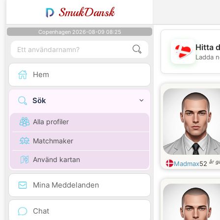
SmukDansk
Copenhagen 2026-08-09 08:25
Hitta 
Ladda n
Hem
Sök
Alla profiler
Matchmaker
Använd kartan
år 
Madmax
52
Mina Meddelanden
Chat