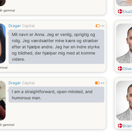
år gammal
Elsa
Dragør
Capital
0.1
Mit navn er Anna. Jeg er venlig, oprigtig og
rolig. Jeg værdsætter mine kære og stræber
efter at hjælpe andre. Jeg har en indre styrke
og blidhed, der hjælper mig med at komme
videre.
ammal
Olive
Dragør
Capital
0.5
I am a straightforward, open-minded, and
humorous man.
år gammal
Brian