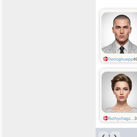
Donoghuepp
4
Ruthychagz...
1