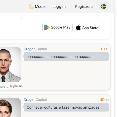
Mode
Logga in
Registrera
💖
💕
Dragør
Capital
0.1
aaaaaaaaaaaa aaaaaaaaaaaa aaaaaaa
år gammal
eds
19
Dragør
Capital
0.3
Conhecer culturas e fazer novas amizades