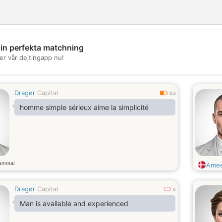
din perfekta matchning
💖
er vår dejtingapp nu!
💕
Dragør
Capital
0.3
homme simple sérieux aime la simplicité
gammal
Ame
Dragør
Capital
0
Man is available and experienced