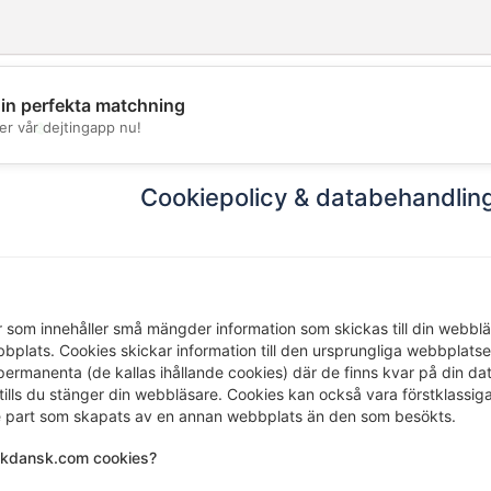
din perfekta matchning
💖
er vår dejtingapp nu!
💕
Cookiepolicy & databehandli
er som innehåller små mängder information som skickas till din webblä
plats. Cookies skickar information till den ursprungliga webbplatse
rmanenta (de kallas ihållande cookies) där de finns kvar på din dator 
 tills du stänger din webbläsare. Cookies kan också vara förstklassi
je part som skapats av en annan webbplats än den som besökts.
kdansk.com cookies?