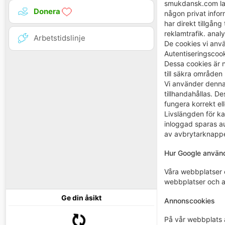
smukdansk.com lagr
Donera
någon privat infor
har direkt tillgån
reklamtrafik. anal
Arbetstidslinje
De cookies vi anvä
Autentiseringscook
Dessa cookies är n
till säkra område
Vi använder denna 
tillhandahållas. D
fungera korrekt ell
Livslängden för ka
inloggad sparas au
av avbrytarknappen
Hur Google använd
Våra webbplatser o
webbplatser och a
Ge din åsikt
Annonscookies
På vår webbplats 