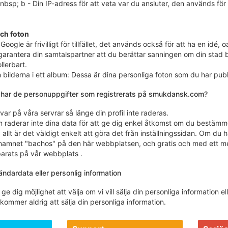
bsp; b - Din IP-adress för att veta var du ansluter, den används för at
och foton
Google är frivilligt för tillfället, det används också för att ha en idé,
 garantera din samtalspartner att du berättar sanningen om din stad b
ollerbart.
h bilderna i ett album: Dessa är dina personliga foton som du har public
d har de personuppgifter som registrerats på smukdansk.com?
ar på våra servrar så länge din profil inte raderas.
en raderar inte dina data för att ge dig enkel åtkomst om du bestämme
a allt är det väldigt enkelt att göra det från inställningssidan. Om d
namnet "bachos" på den här webbplatsen, och gratis och med ett med
parats på vår webbplats .
ändardata eller personlig information
t ge dig möjlighet att välja om vi vill sälja din personliga information 
 kommer aldrig att sälja din personliga information.