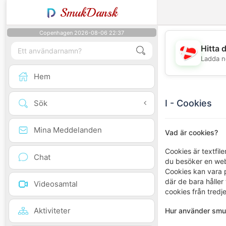
SmukDansk
Copenhagen 2026-08-06 22:37
Hitta 
Ladda n
Hem
I - Cookies
Sök
Mina Meddelanden
Vad är cookies?
Cookies är textfil
Chat
du besöker en webb
Cookies kan vara pe
där de bara håller
Videosamtal
cookies från tred
Aktiviteter
Hur använder smu