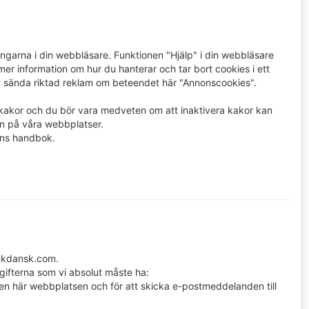
ningarna i din webbläsare. Funktionen "Hjälp" i din webbläsare
r information om hur du hanterar och tar bort cookies i ett
tt sända riktad reklam om beteendet här "Annonscookies".
kakor och du bör vara medveten om att inaktivera kakor kan
ten på våra webbplatser.
ens handbok.
mukdansk.com.
ifterna som vi absolut måste ha:
l den här webbplatsen och för att skicka e-postmeddelanden till