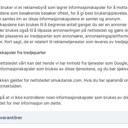
t bruker vi et reklamebyrå som lagrer informasjonskapsler for å mot
idene som besøkende besøker oftest, for å gi best brukeropplevelse.
om samles inn av disse informasjonskapslene er samlet og anonym.
kapslene kan brukes til å begrense antall ganger du ser en annonse 
r brukes også til å tilpasse annonseringen på nettstedet og gjøre d
er plasseres av tredjeparter som annonsører, annonseringsplattforme
. Kort sagt, de er relatert til reklametjenester som leveres av tredje
kapsler fra tredjeparter
ettstedet vårt kan det hende vi har innhold fra tjenester som Goog
informasjonskapsler som brukes av disse tjenestene, og du bør sjekke
ikken gjelder for nettstedet smukdansk.com. Hvis du har spørsmål om
ontaktsiden.
 at vi ikke kontrollerer noen informasjonskapsler som brukes av dis
det for mer informasjon om dette.
verantörer