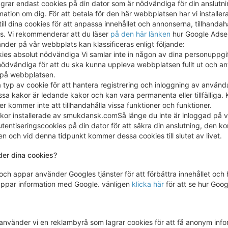
ar endast cookies på din dator som är nödvändiga för din anslutnin
mation om dig. För att betala för den här webbplatsen har vi install
g till dina cookies för att anpassa innehållet och annonserna, tillhand
ys. Vi rekommenderar att du läser
på den här länken
hur Google Adsen
nder på vår webbplats kan klassificeras enligt följande:
ies absolut nödvändiga Vi samlar inte in någon av dina personuppgif
ödvändiga för att du ska kunna uppleva webbplatsen fullt ut och anvä
n på webbplatsen.
typ av cookie för att hantera registrering och inloggning av använd
essa kakor är ledande kakor och kan vara permanenta eller tillfälliga
er kommer inte att tillhandahålla vissa funktioner och funktioner.
kor installerade av smukdansk.comSå länge du inte är inloggad på vå
tentiseringscookies på din dator för att säkra din anslutning, den ko
 och vid denna tidpunkt kommer dessa cookies till slutet av livet.
er dina cookies?
ch appar använder Googles tjänster för att förbättra innehållet och h
ppar information med Google. vänligen
klicka här
för att se hur Goo
använder vi en reklambyrå som lagrar cookies för att få anonym inf