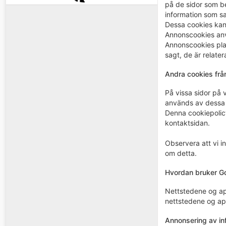
på de sidor som be
information som s
Dessa cookies kan 
Annonscookies anv
Annonscookies plac
sagt, de är relater
Andra cookies från
På vissa sidor på 
används av dessa t
Denna cookiepolic
kontaktsidan.
Observera att vi i
om detta.
Hvordan bruker Go
Nettstedene og app
nettstedene og ap
Annonsering av in