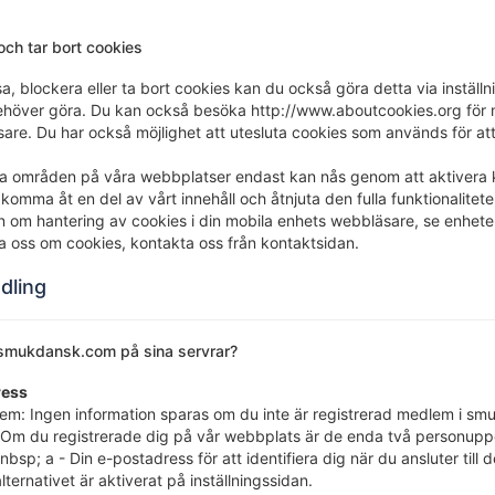
och tar bort cookies
a, blockera eller ta bort cookies kan du också göra detta via inställ
höver göra. Du kan också besöka http://www.aboutcookies.org för me
sare. Du har också möjlighet att utesluta cookies som används för a
sa områden på våra webbplatser endast kan nås genom att aktivera 
t komma åt en del av vårt innehåll och åtnjuta den fulla funktionalite
on om hantering av cookies i din mobila enhets webbläsare, se enhet
a oss om cookies, kontakta oss från kontaktsidan.
dling
 smukdansk.com på sina servrar?
ress
dlem: Ingen information sparas om du inte är registrerad medlem i s
 Om du registrerade dig på vår webbplats är de enda två personuppg
nbsp; a - Din e-postadress för att identifiera dig när du ansluter til
ternativet är aktiverat på inställningssidan.