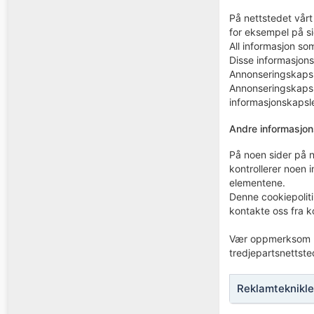
På nettstedet vår
for eksempel på s
All informasjon s
Disse informasjons
Annonseringskapsle
Annonseringskapsl
informasjonskapsler
Andre informasjons
På noen sider på n
kontrollerer noen 
elementene.
Denne cookiepolit
kontakte oss fra k
Vær oppmerksom på
tredjepartsnettste
Reklamteknikle