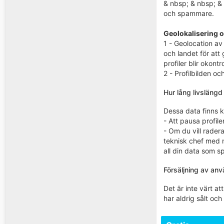
& nbsp; & nbsp; & n
och spammare.
Geolokalisering 
1 - Geolocation av 
och landet för att
profiler blir okontr
2 - Profilbilden oc
Hur lång livsläng
Dessa data finns kv
- Att pausa profil
- Om du vill rader
teknisk chef med 
all din data som s
Försäljning av anv
Det är inte värt at
har aldrig sålt och