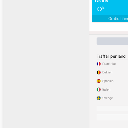
Gratis
%
100
Gratis tjä
Träffar per land
Frankrike
Belgien
Spanien
Italien
Sverige