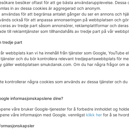
sökare besöker oftast för att ge bästa användarupplevelse. Dessa co
amlas in av dessa cookies är aggregerad och anonym.
användas för att begränsa antalet gånger du ser en annons och hjäl
änds också för att anpassa annonseringen på webbplatsen och göra
eras av tredje part såsom annonsörer, reklamplattformar och deras ag
ade till reklamtjänster som tillhandahålls av tredje part på vår webbpl
 tredje part
vår webbplats kan vi ha innehåll från tjänster som Google, YouTube el
jänster och du bör kontrollera relevant tredjepartswebbplats för me
y gäller webbplatsen smukdansk.com. Om du har några frågor om an
nte kontrollerar några cookies som används av dessa tjänster och du
ogle informasjonskapslene dine?
ene våre bruker Google-tjenester for å forbedre innholdet og holde d
pene våre informasjon med Google. vennligst
klikk her
for å se hvor
formasjonskapsler