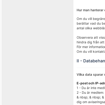
Hur man hanterar 
Om du vill begräns
berättar vad du be
antal olika webblä
Observera att vis
hindra dig från at
För mer informati
Om du vill kontakt
II - Databehan
Vilka data sparar
E-post och IP-ad
1 - Du är inte me
2 - Du är medlem:
& nbsp; & nbsp; & 
dig om aviseringsal