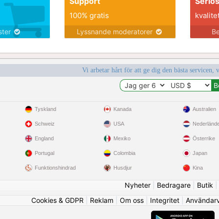
Support
Seriö
100% gratis
kvalite
nster
Lyssnande moderatorer
Be
Vi arbetar hårt för att ge dig den bästa servicen, 
Tyskland
Kanada
Australien
Schweiz
USA
Nederländ
England
Mexiko
Österrike
Portugal
Colombia
Japan
Funktionshindrad
Husdjur
Kina
Nyheter
|
Bedragare
|
Butik
Cookies & GDPR
|
Reklam
|
Om oss
|
Integritet
|
Användarvi