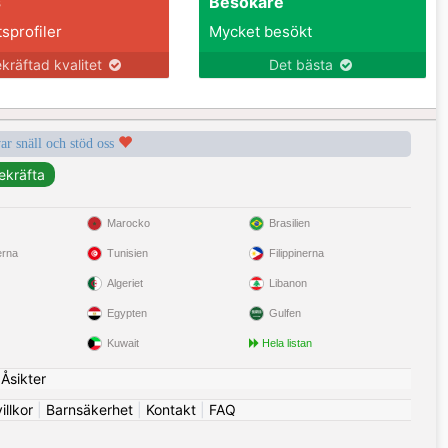
s
Besökare
tsprofiler
Mycket besökt
kräftad kvalitet
Det bästa
var snäll och stöd oss
Marocko
Brasilien
erna
Tunisien
Filippinerna
Algeriet
Libanon
Egypten
Gulfen
Kuwait
Hela listan
|
Åsikter
llkor
|
Barnsäkerhet
|
Kontakt
|
FAQ