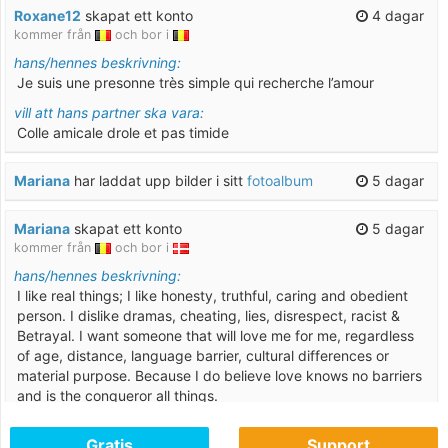
Roxane12
skapat ett konto
4 dagar
kommer från
och bor i
hans/hennes beskrivning:
Je suis une presonne très simple qui recherche l’amour
vill att hans partner ska vara:
Colle amicale drole et pas timide
Mariana
har laddat upp bilder i sitt
fotoalbum
5 dagar
Mariana
skapat ett konto
5 dagar
kommer från
och bor i
hans/hennes beskrivning:
I like real things; I like honesty, truthful, caring and obedient
person. I dislike dramas, cheating, lies, disrespect, racist &
Betrayal. I want someone that will love me for me, regardless
of age, distance, language barrier, cultural differences or
material purpose. Because I do believe love knows no barriers
and is the conqueror all things.
vill att hans partner ska vara:
Gratis
Support
Caring and loving 🥰