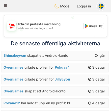
SmukDansk
Toggle
Mode
Logga in
navigation
💖
Hitta din perfekta matchning
Ladda ner vår dejtingapp nu!
💖
💕
💕
De senaste offentliga aktiviteterna
Shimakeyvan
skapat ett Android-konto
Igår
Owenjames
gillade profilen för
Pokuaa4
3 dagar
Owenjames
gillade profilen för
Jillycyou
3 dagar
Owenjames
skapat ett Android-konto
3 dagar
Roxane12
har laddat upp en ny profilbild
4 dagar