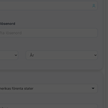
 lösenord
erikas förenta stater