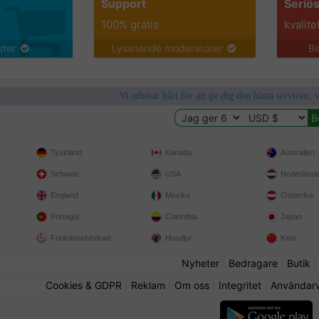
Support
Seriö
100% gratis
kvalite
nster
Lyssnande moderatorer
Be
Vi arbetar hårt för att ge dig den bästa servicen, 
Tyskland
Kanada
Australien
Schweiz
USA
Nederländ
England
Mexiko
Österrike
Portugal
Colombia
Japan
Funktionshindrad
Husdjur
Kina
Nyheter
|
Bedragare
|
Butik
Cookies & GDPR
|
Reklam
|
Om oss
|
Integritet
|
Användarvi