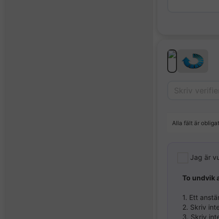
Alla fält är obliga
Jag är v
To undvik a
1. Ett anst
2. Skriv int
3. Skriv in