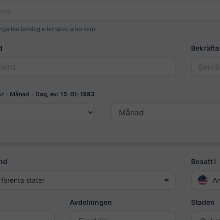
nga mellanslag eller specialtecken)
d
Bekräfta
År - Månad - Dag,
ex: 15-01-1983
and
Bosatt i
förenta stater
Am
Avdelningen
Staden