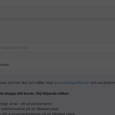
toriska
uxen och har läst och håller med
användningsvillkoren
och användni
tt stoppa ditt konto, följ följande villkor:
ändigt urval - ett användarnamn
e telefonnumret på en tilldelad plats
te ditt e-postmeddelande på en tilldelad plats