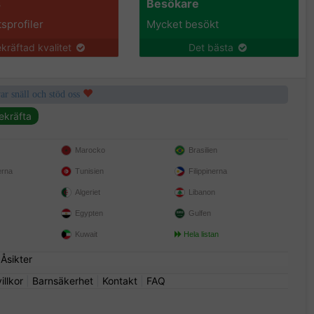
s
Besökare
tsprofiler
Mycket besökt
kräftad kvalitet
Det bästa
var snäll och stöd oss
Marocko
Brasilien
erna
Tunisien
Filippinerna
Algeriet
Libanon
Egypten
Gulfen
Kuwait
Hela listan
|
Åsikter
llkor
|
Barnsäkerhet
|
Kontakt
|
FAQ