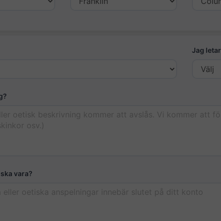
Jag letar
g?
 ska vara?