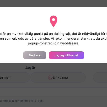
derar att du accepterar geolokaliseringen
tera att geolokaliseras kommer din fil att studeras snabbare och di
et är en mycket viktig punkt på en dejtingsajt, det är nödvändigt för 
ven som erbjuds av våra tjänster. Vi rekommenderar starkt att du akti
popup-fönstret i din webbläsare.
Gå med i Gratis Dansk Dejti
Nej tack
Ja, jag vill ha det
Jag är
En man
En kvinna
isering, alla konton med fel e-post