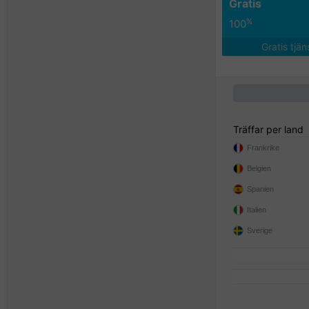
Gratis
%
100
Gratis tjä
Träffar per land
Frankrike
Belgien
Spanien
Italien
Sverige