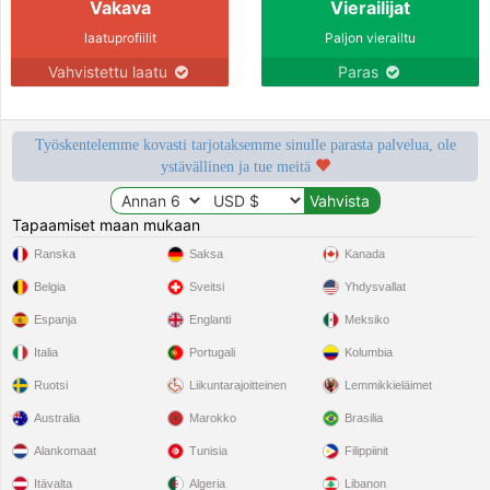
Vakava
Vierailijat
laatuprofiilit
Paljon vierailtu
Vahvistettu laatu
Paras
Työskentelemme kovasti tarjotaksemme sinulle parasta palvelua, ole
ystävällinen ja tue meitä
Tapaamiset maan mukaan
Ranska
Saksa
Kanada
Belgia
Sveitsi
Yhdysvallat
Espanja
Englanti
Meksiko
Italia
Portugali
Kolumbia
Ruotsi
Liikuntarajoitteinen
Lemmikkieläimet
Australia
Marokko
Brasilia
Alankomaat
Tunisia
Filippiinit
Itävalta
Algeria
Libanon