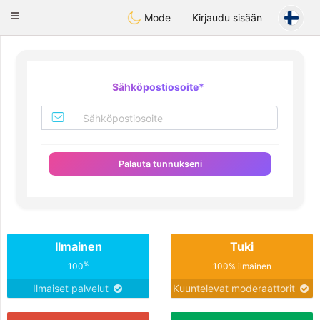
SmukDansk
Toggle
Mode
Kirjaudu sisään
navigation
Sähköpostiosoite
*
Palauta tunnukseni
Ilmainen
Tuki
%
100
100% ilmainen
Ilmaiset palvelut
Kuuntelevat moderaattorit