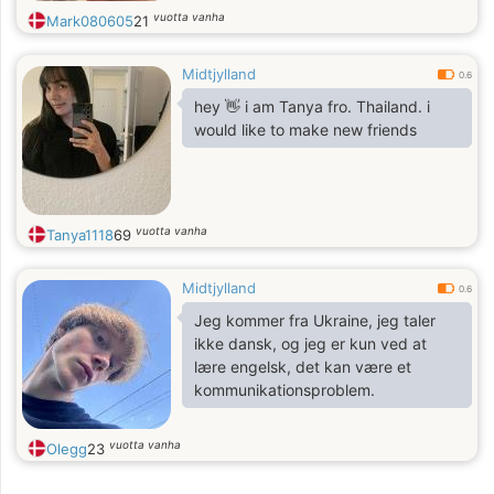
vuotta vanha
Mark080605
21
Midtjylland
0.6
hey 👋 i am Tanya fro. Thailand. i
would like to make new friends
vuotta vanha
Tanya1118
69
Midtjylland
0.6
Jeg kommer fra Ukraine, jeg taler
ikke dansk, og jeg er kun ved at
lære engelsk, det kan være et
kommunikationsproblem.
vuotta vanha
Olegg
23