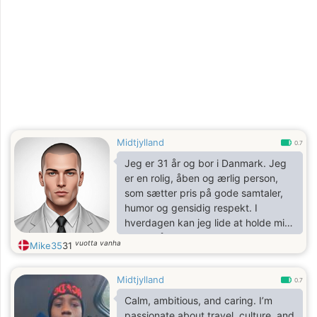
Midtjylland
0.7
Jeg er 31 år og bor i Danmark. Jeg
er en rolig, åben og ærlig person,
som sætter pris på gode samtaler,
humor og gensidig respekt. I
hverdagen kan jeg lide at holde mig
aktiv, gå ture, lytte til musik og nyde
vuotta vanha
Mike35
31
en god kop kaffe. Jeg værdsætter
både små øjeblikke og større
Midtjylland
oplevelser.
0.7
Calm, ambitious, and caring. I’m
passionate about travel, culture, and