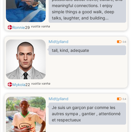
meaningful connections. I enjoy
simple things a good walk, deep
talks, laughter, and building
something real. Life has taught me
vuotta vanha
Ronnie
29
to value honesty and kindness
above all else.
Midtjylland
0.6
tall, kind, adequate
vuotta vanha
Mykola
22
Midtjylland
0.4
Je suis un garçon par comme les
autres sympa , gantier , attentionné
et respectueux