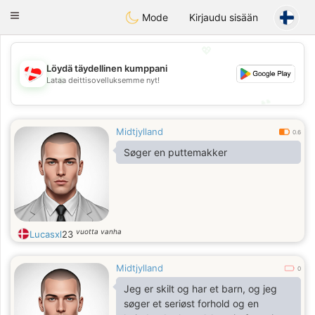
SmukDansk
Toggle
Mode
Kirjaudu sisään
navigation
💖
Löydä täydellinen kumppani
💖
Lataa deittisovelluksemme nyt!
💕
💕
Midtjylland
0.6
Søger en puttemakker
vuotta vanha
Lucasxl
23
Midtjylland
0
Jeg er skilt og har et barn, og jeg
søger et seriøst forhold og en