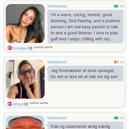
Midtjylland
0.8
I'm a warm, caring, honest, good
listening, God Fearing, and a positive
person.I am real easy person to talk
to and a good listener. I love to play
golf and I enjoy chilling with my
friend/family
vuotta vanha
Dorislaur
38
Midtjylland
0.5
Jeg foretrækker at blive opdaget,
for det er ikke let at tale om sig selv
vuotta vanha
Jatour
39
Midtjylland
0.8
frisk og udadvendt ærlig kærlig