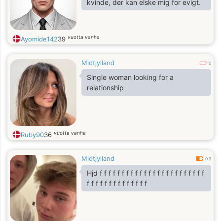
kvinde, der kan elske mig for evigt.
vuotta vanha
Ayomide142
39
Midtjylland
0
Single woman looking for a
relationship
vuotta vanha
Ruby90
36
Midtjylland
0.3
Hjd f f f f f f f f f f f f f f f f f f f f f f f f
f f f f f f f f f f f f f f