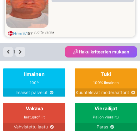
vuotta vanha
Henrik1
57
1
Haku kriteerien mukaan
Ilmainen
Tuki
%
100
100% ilmainen
Ilmaiset palvelut
Kuuntelevat moderaattorit
Vakava
Vierailijat
laatuprofiilit
Paljon vierailtu
Vahvistettu laatu
Paras