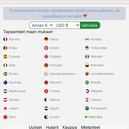
Työskentelemme kovasti tarjotaksemme sinulle parasta palvelua, ole
ystävällinen ja tue meitä
Tapaamiset maan mukaan
Ranska
Saksa
Kanada
Belgia
Sveitsi
Yhdysvallat
Espanja
Englanti
Meksiko
Italia
Portugali
Kolumbia
Ruotsi
Liikuntarajoitteinen
Lemmikkieläimet
Australia
Marokko
Brasilia
Alankomaat
Tunisia
Filippiinit
Itävalta
Algeria
Libanon
Japani
Egypti
Persianlahti
Kiina
Kuwait
Koko lista
Uutiset
|
Huijarit
|
Kauppa
|
Mielipiteet