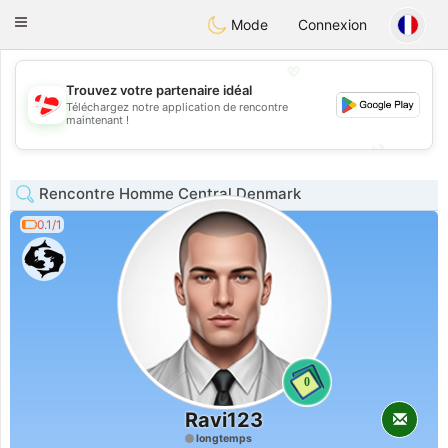
SmukDansk
Toggle
Mode
Connexion
navigation
💖
Trouvez votre partenaire idéal
Téléchargez notre application de rencontre
💖
maintenant !
💕
💕
Rencontre Homme Central Denmark
0.1/1
0
Ravi123
longtemps