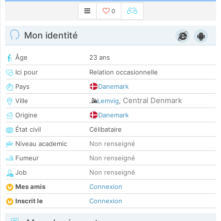
0
Mon identité
Âge
23 ans
Ici pour
Relation occasionnelle
Pays
Danemark
Central Denmark
Ville
Lemvig
,
Origine
Danemark
État civil
Célibataire
Niveau academic
Non renseigné
Fumeur
Non renseigné
Job
Non renseigné
Mes amis
Connexion
Inscrit le
Connexion