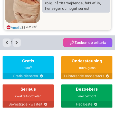
rolig, hårdtarbejdende, fuld af liv,
her søger du noget seriøst
jaar oud
Amelia
38
1
Zoeken op criteria
Gratis
Ondersteuning
%
100
100% gratis
Gratis diensten
Luisterende moderators
Serieus
Bezoekers
kwaliteitsprofielen
Veel bezocht
Bevestigde kwaliteit
Het beste