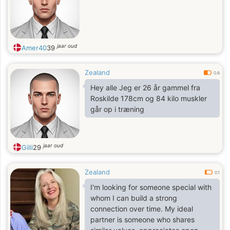
jaar oud
Amer40
39
Zealand
0.6
Hey alle Jeg er 26 år gammel fra
Roskilde 178cm og 84 kilo muskler
går op i træning
jaar oud
Gilli
29
Zealand
0.1
I'm looking for someone special with
whom I can build a strong
connection over time. My ideal
partner is someone who shares