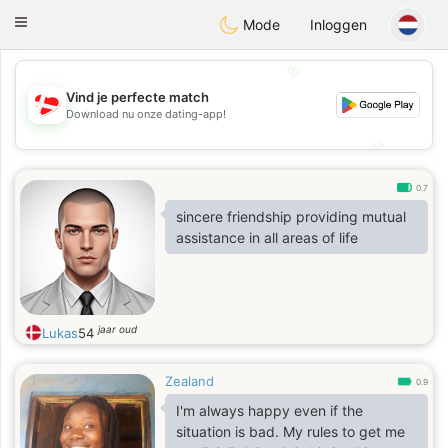
SmukDansk
Toggle
Mode
Inloggen
navigation
💖
Vind je perfecte match
💖
Download nu onze dating-app!
💕
💕
0.7
sincere friendship providing mutual
assistance in all areas of life
jaar oud
Lukas
54
Zealand
0.9
I'm always happy even if the
situation is bad. My rules to get me