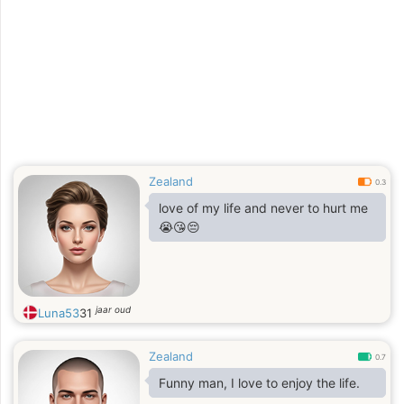
Zealand
0.3
love of my life and never to hurt me
😭😘😔
jaar oud
Luna53
31
Zealand
0.7
Funny man, I love to enjoy the life.