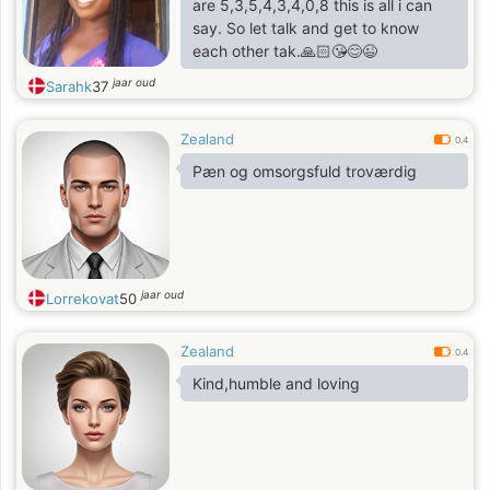
are 5,3,5,4,3,4,0,8 this is all i can
say. So let talk and get to know
each other tak.🙏🏻😘😊😉
jaar oud
Sarahk
37
Zealand
0.4
Pæn og omsorgsfuld troværdig
jaar oud
Lorrekovat
50
Zealand
0.4
Kind,humble and loving