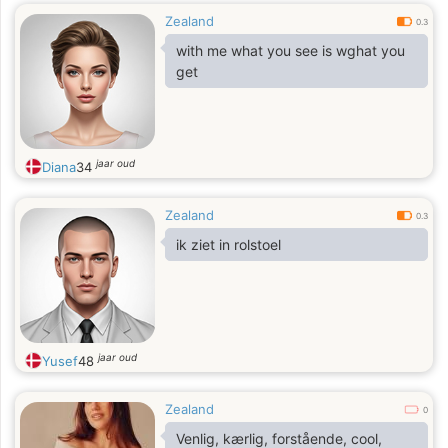
Zealand
0.3
with me what you see is wghat you
get
jaar oud
Diana
34
Zealand
0.3
ik ziet in rolstoel
jaar oud
Yusef
48
Zealand
0
Venlig, kærlig, forstående, cool,