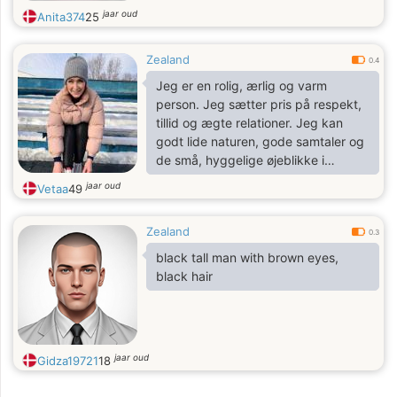
jaar oud
Anita374
25
Zealand
0.4
Jeg er en rolig, ærlig og varm
person. Jeg sætter pris på respekt,
tillid og ægte relationer. Jeg kan
godt lide naturen, gode samtaler og
de små, hyggelige øjeblikke i
hverdagen.
jaar oud
Vetaa
49
Zealand
0.3
black tall man with brown eyes,
black hair
jaar oud
Gidza19721
18