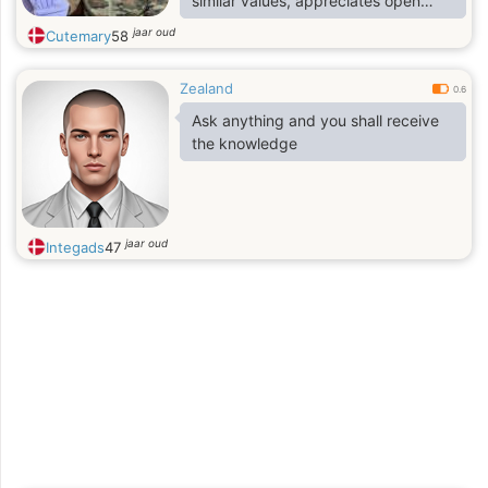
similar values, appreciates open
communication, and is ready to
jaar oud
Cutemary
58
create a meaningful relationship
together.
Zealand
0.6
Ask anything and you shall receive
the knowledge
jaar oud
Integads
47