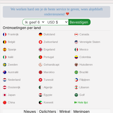
We werken hard om je de beste service te geven, wees alsjeblieft
ondersteunend
Ontmoetingen per land
Frankrijk
Duitsland
Canada
België
Zwitserland
Verenigde Staten
Spanje
Engeland
Mexico
Italië
Portugal
Colombia
Zweden
Gehandicapt
Huisdieren
Australië
Marokko
Brazilië
Nederland
Tunesië
Filipijnen
Oostenrijk
Algerije
Libanon
Japan
Egypte
Golf
China
Koeweit
Hele lijst
Nieuws
|
Oplichters
|
Winkel
|
Meningen