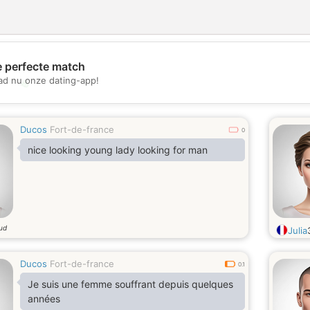
e perfecte match
d nu onze dating-app!
💖
💕
Ducos
Fort-de-france
0
nice looking young lady looking for man
oud
Julia
Ducos
Fort-de-france
0.1
Je suis une femme souffrant depuis quelques
années