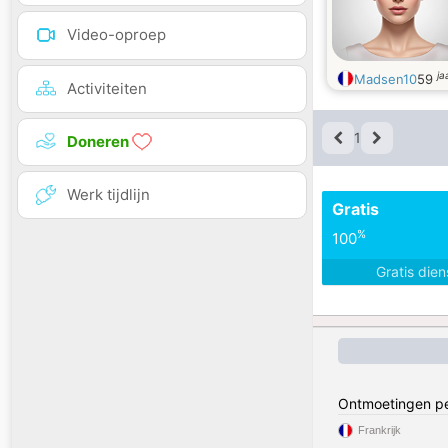
Video-oproep
ja
Madsen10
59
Activiteiten
1
Doneren
Werk tijdlijn
Gratis
%
100
Gratis die
Ontmoetingen pe
Frankrijk