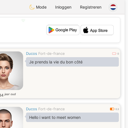
Mode
Inloggen
Registreren
💖
💕
Ducos
Fort-de-france
0
Je prends la vie du bon côté
jaar oud
34
Ducos
Fort-de-france
0.3
Hello i want to meet women