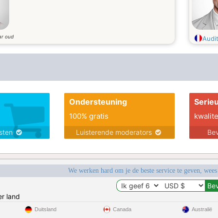
ar oud
Audit
Ondersteuning
Serie
100% gratis
kwalite
nsten
Luisterende moderators
Bev
We werken hard om je de beste service te geven, wees
r land
Duitsland
Canada
Australië