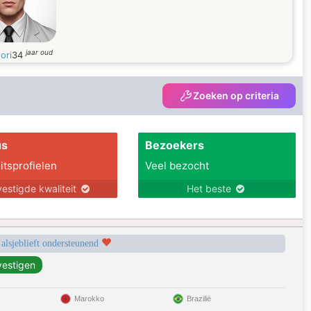
jaar oud
ori
34
Zoeken op criteria
us
Bezoekers
itsprofielen
Veel bezocht
estigde kwaliteit
Het beste
 alsjeblieft ondersteunend
Marokko
Brazilië