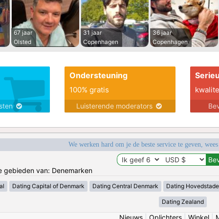
67 jaar
31 jaar
36 jaar
Olsted
Copenhagen
Copenhagen
Ondersteuning
Serie
100% gratis
kwalite
nsten
Luisterende moderators
Bev
We werken hard om je de beste service te geven, wees
 de gebieden van: Denemarken
al
Dating Capital of Denmark
Dating Central Denmark
Dating Hovedstad
Dating Zealand
Nieuws
|
Oplichters
|
Winkel
|