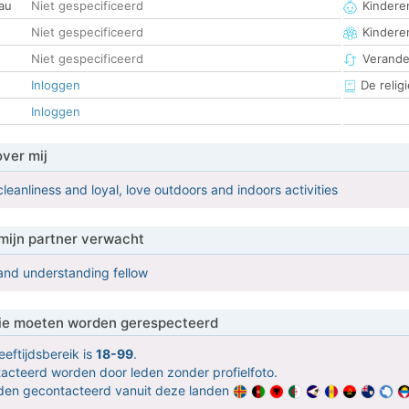
au
Niet gespecificeerd
Kinderen
Niet gespecificeerd
Kindere
Niet gespecificeerd
Verander
Inloggen
De religi
Inloggen
over mij
leanliness and loyal, love outdoors and indoors activities
mijn partner verwacht
 and understanding fellow
 die moeten worden gerespecteerd
eeftijdsbereik is
18-99
.
ntacteerd worden door leden zonder profielfoto.
orden gecontacteerd vanuit deze landen