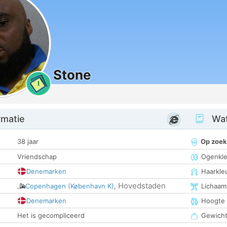
Stone
1
rmatie
Wat
38 jaar
Op zoek
Vriendschap
Ogenkle
Denemarken
Haarkle
Hovedstaden
Copenhagen (København K)
,
Lichaam
Denemarken
Hoogte
Het is gecompliceerd
Gewich