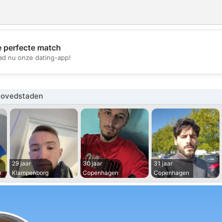
e perfecte match
💖
d nu onze dating-app!
💕
Hovedstaden
29 jaar
30 jaar
31 jaar
h
Klampenborg
Copenhagen
Copenhagen