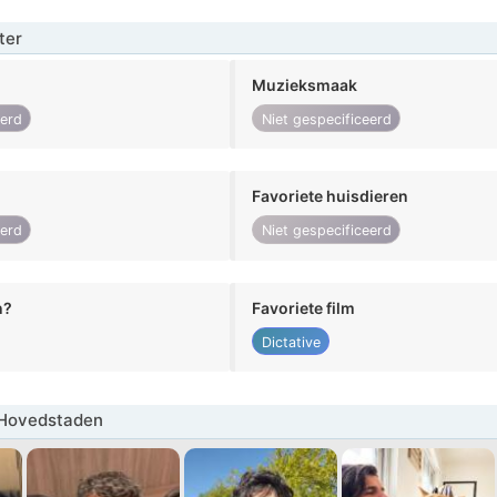
ter
Muzieksmaak
eerd
Niet gespecificeerd
Favoriete huisdieren
eerd
Niet gespecificeerd
n?
Favoriete film
Dictative
Hovedstaden