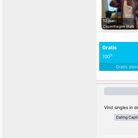
52 jaar
Copenhagen (Køb
Gratis
%
100
Gratis die
Vind singles in
Dating Capit