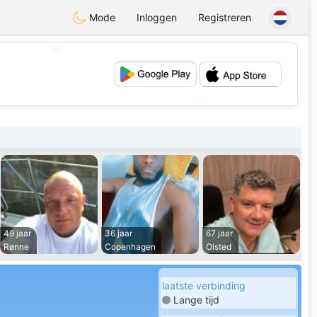
Mode
Inloggen
Registreren
💖
💕
49 jaar
36 jaar
67 jaar
Rønne
Copenhagen
Olsted
laatste verbinding
Lange tijd