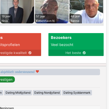
19 jaar
57 jaar
49 jaar
Niva
Kobenhavn N
Rønne
us
Bezoekers
itsprofielen
Veel bezocht
estigde kwaliteit
Het beste
 alsjeblieft ondersteunend
en
Dating Midtjylland
Dating Nordjylland
Dating Syddanmark
Meningen