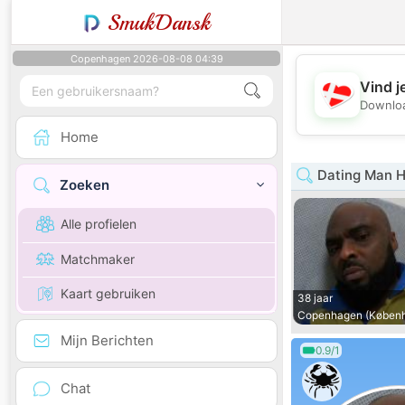
SmukDansk
Copenhagen 2026-08-08 04:39
Vind j
Downloa
Home
Dating Man 
Zoeken
Alle profielen
Matchmaker
Kaart gebruiken
38 jaar
Copenhagen (Køben
Mijn Berichten
0.9/1
Chat