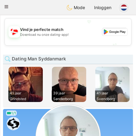
SmukDansk
Toggle
Mode
Inloggen
navigation
💖
Vind je perfecte match
💖
Download nu onze dating-app!
💕
💕
Dating Man Syddanmark
41 jaar
39 jaar
41 jaar
Grindsted
Sønderborg
Svendborg
1/1