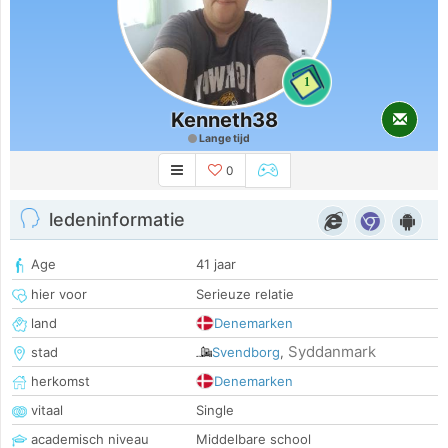
1
Kenneth38
Lange tijd
0
ledeninformatie
Age
41 jaar
hier voor
Serieuze relatie
land
Denemarken
Syddanmark
stad
Svendborg
,
herkomst
Denemarken
vitaal
Single
academisch niveau
Middelbare school