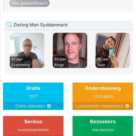
Niet gespecificeerd
Dating Man Syddanmark
41 jaar
46 jaar
30 jaar
Svendborg
Ringe
Vejle
Gratis
Ondersteuning
%
100
100% gratis
Gratis diensten
Luisterende moderators
Serieus
Bezoekers
kwaliteitsprofielen
Veel bezocht