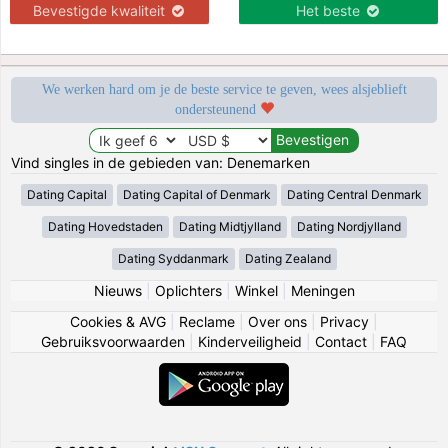
Bevestigde kwaliteit
Het beste
We werken hard om je de beste service te geven, wees alsjeblieft
ondersteunend
Vind singles in de gebieden van: Denemarken
Dating Capital
Dating Capital of Denmark
Dating Central Denmark
Dating Hovedstaden
Dating Midtjylland
Dating Nordjylland
Dating Syddanmark
Dating Zealand
Nieuws
|
Oplichters
|
Winkel
|
Meningen
Cookies & AVG
|
Reclame
|
Over ons
|
Privacy
|
Gebruiksvoorwaarden
|
Kinderveiligheid
|
Contact
|
FAQ