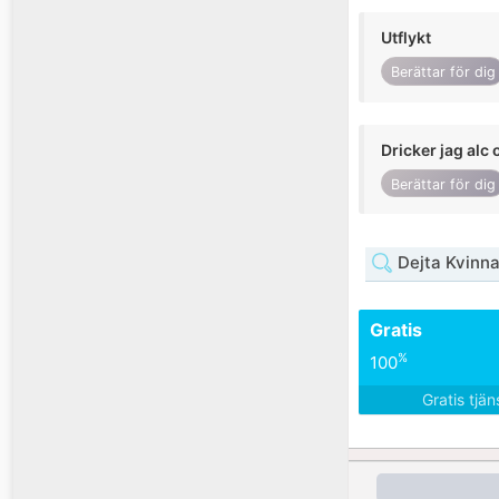
Utflykt
Berättar för dig
Dricker jag alc 
Berättar för dig
Dejta Kvinn
Gratis
%
100
Gratis tjä