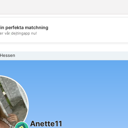
din perfekta matchning
💖
er vår dejtingapp nu!
💕
 Hessen
Anette11