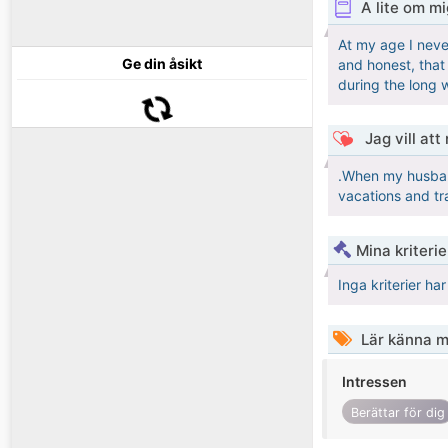
A lite om mi
At my age I neve
Ge din åsikt
and honest, that
during the long 
Jag vill att
.When my husband
vacations and tr
Mina kriteri
Inga kriterier ha
Lär känna m
Intressen
Berättar för dig