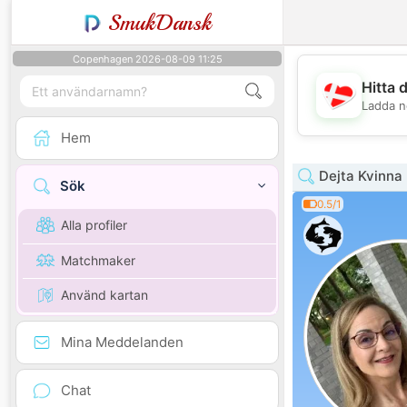
SmukDansk
Copenhagen 2026-08-09 11:25
Hitta 
Ladda n
Hem
Dejta Kvinna
Sök
0.5/1
Alla profiler
Matchmaker
Använd kartan
Mina Meddelanden
Chat