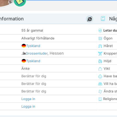
1
nformation
Någ
55 år gammal
Letar du
Allvarligt förhållande
Ögon
Tyskland
Håret
Hessen
Grossenluder
,
Kroppe
Tyskland
Höjd
Änke
Vikt
Berättar för dig
Have ba
Berättar för dig
Vill ha 
Berättar för dig
Ändra st
Logga in
Religion
Logga in