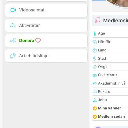
Videosamtal
Medlemsi
Aktiviteter
Age
Donera
Här för
Land
Arbetstidslinje
Stad
Origins
Civil status
Akademisk nivå
Rökare
Jobb
Mina vänner
Medlem sedan