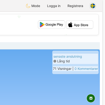
Mode
Logga in
Registrera
💖
💕
senaste anslutning
Lång tid
71 Visningar |
0 Kommentarer