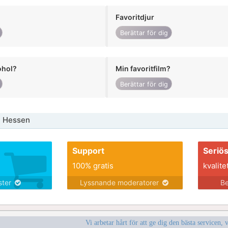
Favoritdjur
Berättar för dig
ohol?
Min favoritfilm?
Berättar för dig
a Hessen
Support
Seriö
100% gratis
kvalite
nster
Lyssnande moderatorer
Be
Vi arbetar hårt för att ge dig den bästa servicen, 