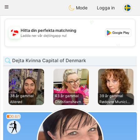
SmukDansk
Toggle
Mode
Logga in
navigation
💖
Hitta din perfekta matchning
💖
Ladda ner vår dejtingapp nu!
💕
💕
Dejta Kvinna Capital of Denmark
38 år gammal
43 år gammal
39 år gammal
Allerød
Christianshavn
Rødovre Municipali
0.6/1