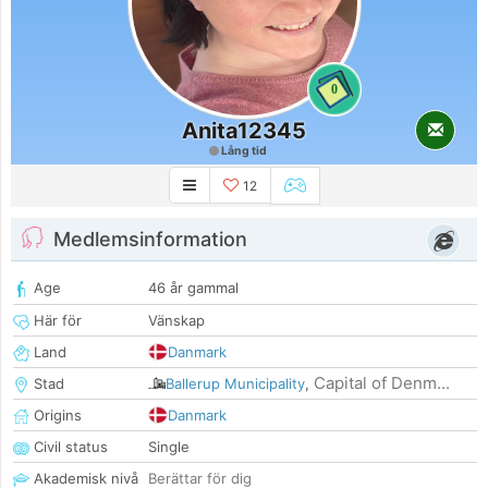
0
Anita12345
Lång tid
12
Medlemsinformation
Age
46 år gammal
Här för
Vänskap
Land
Danmark
Capital of Denm...
Stad
Ballerup Municipality
,
Origins
Danmark
Civil status
Single
Akademisk nivå
Berättar för dig