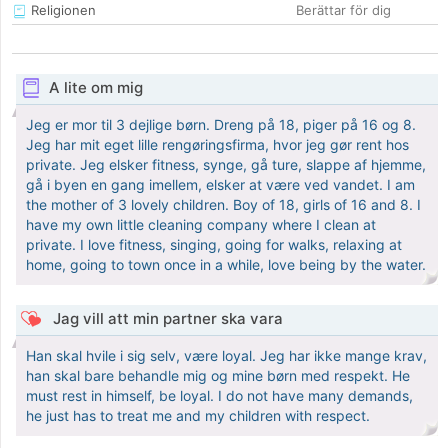
Religionen
Berättar för dig
A lite om mig
Jeg er mor til 3 dejlige børn. Dreng på 18, piger på 16 og 8.
Jeg har mit eget lille rengøringsfirma, hvor jeg gør rent hos
private. Jeg elsker fitness, synge, gå ture, slappe af hjemme,
gå i byen en gang imellem, elsker at være ved vandet. I am
the mother of 3 lovely children. Boy of 18, girls of 16 and 8. I
have my own little cleaning company where I clean at
private. I love fitness, singing, going for walks, relaxing at
home, going to town once in a while, love being by the water.
Jag vill att min partner ska vara
Han skal hvile i sig selv, være loyal. Jeg har ikke mange krav,
han skal bare behandle mig og mine børn med respekt. He
must rest in himself, be loyal. I do not have many demands,
he just has to treat me and my children with respect.