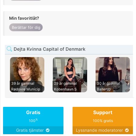
Min favoritlåt?
Berättar för dig
Dejta Kvinna Capital of Denmark
39 år gammal
29 år gammal
30 år gammal
Rødovre Municip
Kobenhavn S
Ballerup
Gratis
Support
%
100
100% gratis
Gratis tjänster
Lyssnande moderatorer