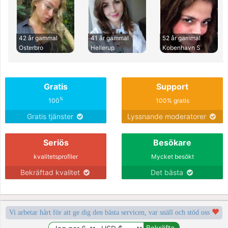
42 år gammal
41 år gammal
52 år gammal
Osterbro
Hellerup
Kobenhavn S
Gratis
Support
%
100
100% gratis
Gratis tjänster
Lyssnande moderatorer
Seriös
Besökare
kvalitetsprofiler
Mycket besökt
Bekräftad kvalitet
Det bästa
Vi arbetar hårt för att ge dig den bästa servicen, var snäll och stöd oss