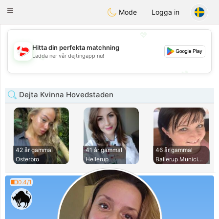
SmukDansk
Toggle
Mode
Logga in
navigation
💖
Hitta din perfekta matchning
💖
Ladda ner vår dejtingapp nu!
💕
💕
Dejta Kvinna Hovedstaden
42 år gammal
41 år gammal
46 år gammal
Osterbro
Hellerup
Ballerup Municipal
0.4/1