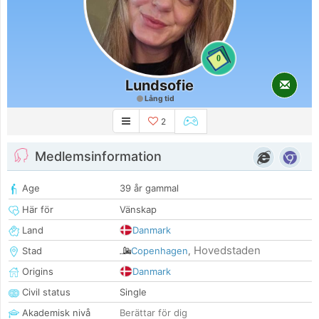
0
Lundsofie
Lång tid
2
Medlemsinformation
Age
39 år gammal
Här för
Vänskap
Land
Danmark
Hovedstaden
Stad
Copenhagen
,
Origins
Danmark
Civil status
Single
Akademisk nivå
Berättar för dig